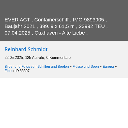
EVER ACT , Containerschiff , IMO 9893905 ,
Baujahr 2021 , 399.
9 x 61,5 m , 23992 TEU ,
07.04.2025 , Cuxhaven - Alte Liebe ,
Reinhard Schmidt
22.05.2025, 125 Aufrufe, 0 Kommentare
Bilder und Fotos von Schiffen und Booten
»
Flüsse und Seen
»
Europa
»
Elbe
»
ID 83397