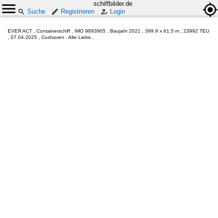
schiffbilder.de
Suche
Registrieren
Login
EVER ACT , Containerschiff , IMO 9893905 , Baujahr 2021 , 399.9 x 61,5 m , 23992 TEU
, 07.04.2025 , Cuxhaven - Alte Liebe ,