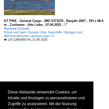
GT PIKE , General Cargo , IMO 9373278 , Baujahr 2007 , 193 x 88.6
m , Cuxhaven - Alte Liebe , 07.04.2025 ,

Reinhard Schmidt
Flüsse und Seen / Europa / Elbe
,
Seeschiffe / Stückgut- und
Mehrzweckfrachter / general cargo / G
124 1280x853 Px, 21.05.2025

Diese Webseite verwendet Cookies, um
Inhalte und Anzeigen zu personalisieren und
Zugriffe zu analysieren. Mit der Nutzung