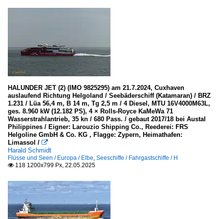
HALUNDER JET (2) (IMO 9825295) am 21.7.2024, Cuxhaven
auslaufend Richtung Helgoland / Seebäderschiff (Katamaran) / BRZ
1.231 / Lüa 56,4 m, B 14 m, Tg 2,5 m / 4 Diesel, MTU 16V4000M63L,
ges. 8.960 kW (12.182 PS), 4 × Rolls-Royce KaMeWa 71
Wasserstrahlantrieb, 35 kn / 680 Pass. / gebaut 2017/18 bei Austal
Philippines / Eigner: Larouzio Shipping Co., Reederei: FRS
Helgoline GmbH & Co. KG , Flagge: Zypern, Heimathafen:
Limassol /

Harald Schmidt
Flüsse und Seen / Europa / Elbe
,
Seeschiffe / Fahrgastschiffe / H
118 1200x799 Px, 22.05.2025
