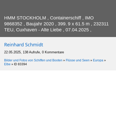
HMM STOCKHOLM , Containerschiff , IMO
9868352 , Baujahr 2020 , 399.
9 x 61.5 m , 232311
TEU, Cuxhaven - Alte Liebe , 07.04.2025 ,
Reinhard Schmidt
22.05.2025, 138 Aufrufe, 0 Kommentare
Bilder und Fotos von Schiffen und Booten
»
Flüsse und Seen
»
Europa
»
Elbe
»
ID 83394