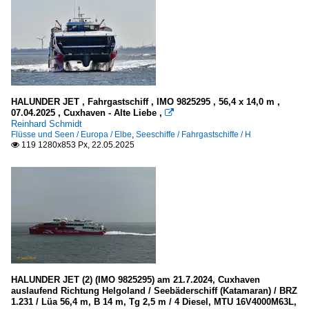
HALUNDER JET , Fahrgastschiff , IMO 9825295 , 56,4 x 14,0 m ,
07.04.2025 , Cuxhaven - Alte Liebe ,

Reinhard Schmidt
Flüsse und Seen / Europa / Elbe
,
Seeschiffe / Fahrgastschiffe / H
119 1280x853 Px, 22.05.2025

HALUNDER JET (2) (IMO 9825295) am 21.7.2024, Cuxhaven
auslaufend Richtung Helgoland / Seebäderschiff (Katamaran) / BRZ
1.231 / Lüa 56,4 m, B 14 m, Tg 2,5 m / 4 Diesel, MTU 16V4000M63L,