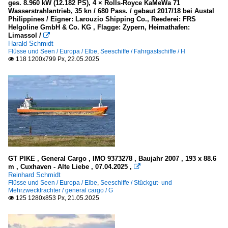
ges. 8.960 kW (12.182 PS), 4 × Rolls-Royce KaMeWa 71
Wasserstrahlantrieb, 35 kn / 680 Pass. / gebaut 2017/18 bei Austal
Philippines / Eigner: Larouzio Shipping Co., Reederei: FRS
Helgoline GmbH & Co. KG , Flagge: Zypern, Heimathafen:
Limassol /

Harald Schmidt
Flüsse und Seen / Europa / Elbe
,
Seeschiffe / Fahrgastschiffe / H
118 1200x799 Px, 22.05.2025

GT PIKE , General Cargo , IMO 9373278 , Baujahr 2007 , 193 x 88.6
m , Cuxhaven - Alte Liebe , 07.04.2025 ,

Reinhard Schmidt
Flüsse und Seen / Europa / Elbe
,
Seeschiffe / Stückgut- und
Mehrzweckfrachter / general cargo / G
125 1280x853 Px, 21.05.2025
