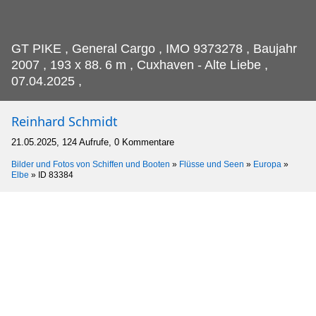
GT PIKE , General Cargo , IMO 9373278 , Baujahr
2007 , 193 x 88.
6 m , Cuxhaven - Alte Liebe ,
07.04.2025 ,
Reinhard Schmidt
21.05.2025, 124 Aufrufe, 0 Kommentare
Bilder und Fotos von Schiffen und Booten
»
Flüsse und Seen
»
Europa
»
Elbe
»
ID 83384