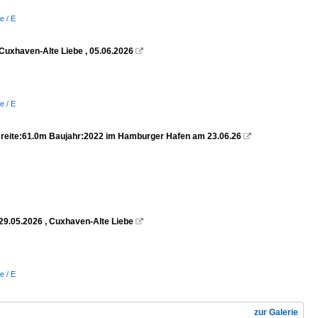
e / E
Cuxhaven-Alte Liebe , 05.06.2026

e / E
reite:61.0m Baujahr:2022 im Hamburger Hafen am 23.06.26

29.05.2026 , Cuxhaven-Alte Liebe

e / E
zur Galerie