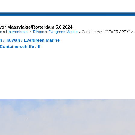
or Maasvlakte/Rotterdam 5.6.2024
en
»
Unternehmen
»
Taiwan
»
Evergreen Marine
»
Containerschiff "EVER APEX" vo
 / Taiwan / Evergreen Marine
 Containerschiffe / E