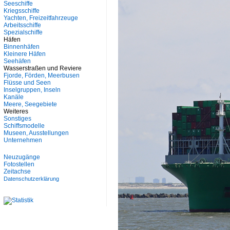
Seeschiffe
Kriegsschiffe
Yachten, Freizeitfahrzeuge
Arbeitsschiffe
Spezialschiffe
Häfen
Binnenhäfen
Kleinere Häfen
Seehäfen
Wasserstraßen und Reviere
Fjorde, Förden, Meerbusen
Flüsse und Seen
Inselgruppen, Inseln
Kanäle
Meere, Seegebiete
Weiteres
Sonstiges
Schiffsmodelle
Museen, Ausstellungen
Unternehmen
Neuzugänge
Fotostellen
Zeitachse
Datenschutzerklärung