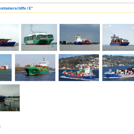
ontainerschiffe / E"
d