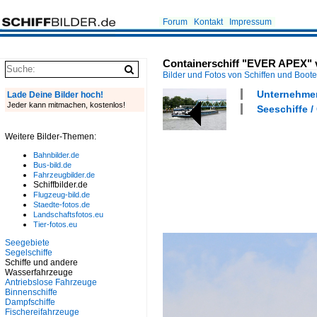
Forum
Kontakt
Impressum
Containerschiff "EVER APEX" v
Bilder und Fotos von Schiffen und Boot
Unternehmen
Lade Deine Bilder hoch!
Jeder kann mitmachen, kostenlos!
Seeschiffe /
Weitere Bilder-Themen:
Bahnbilder.de
Bus-bild.de
Fahrzeugbilder.de
Schiffbilder.de
Flugzeug-bild.de
Staedte-fotos.de
Landschaftsfotos.eu
Tier-fotos.eu
Seegebiete
Segelschiffe
Schiffe und andere
Wasserfahrzeuge
Antriebslose Fahrzeuge
Binnenschiffe
Dampfschiffe
Fischereifahrzeuge