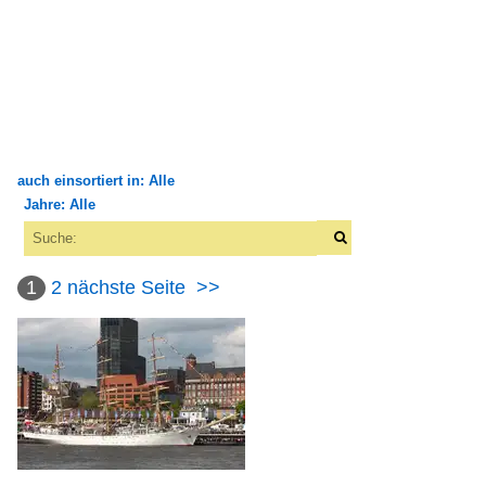
auch einsortiert in: Alle
Jahre: Alle
×
×
Alle Kategorien
Alle Jahre
Binnenschiffe
1
2
nächste Seite
>>
2000
FGS - Fahrgastschiffe
2007
D
2008
2009
Flüsse und Seen
2010
Deutschland