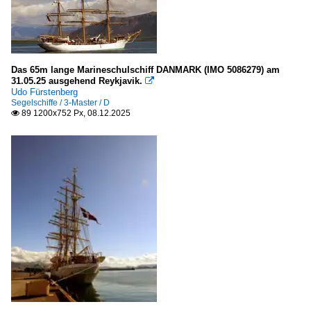
Deutschland
Bremerhaven
Lübeck und Travemünde
Das 65m lange Marineschulschiff DANMARK (IMO 5086279) am
Polen
31.05.25 ausgehend Reykjavik.

Udo Fürstenberg
Gdynia/Gdingen
Segelschiffe / 3-Master / D
89 1200x752 Px, 08.12.2025

Seeschiffe
Kreuzfahrt-/ Passagierschiffe
AIDA ...
Segelschiffe
4- und mehr Master
K