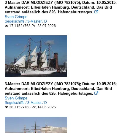
2010
3-Master DAR MLODZIEZY (IMO 7821075); Datum: 10.05.2015;
Weser und Nebenflüsse
Aufnahmeort: Elbe/Hafen Hamburg, Deutschland. Das Bild
2011
entstand anlässlich des 826. Hafengeburtstages.

Sven Grimpe
2012
Kleinere Häfen
Segelschiffe / 3-Master / D
17 1152x768 Px, 23.07.2026

2013
Deutschland
2015
Peenemünde (M-V)
2016
2020
Meere, Seegebiete
2021
Deutschland
2024
Ostsee
3-Master DAR MLODZIEZY (IMO 7821075); Datum: 10.05.2015;
2025
Aufnahmeort: Elbe/Hafen Hamburg, Deutschland. Das Bild
entstand anlässlich des 826. Hafengeburtstages.
2026

Seehäfen
Sven Grimpe
Segelschiffe / 3-Master / D
28 1152x768 Px, 14.06.2026

Belgien
Brügge-Zeebrügge