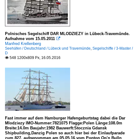
Polnisches Segelschiff DAR MLODZIEZY in Lübeck-Travemünde.
Aufnahme vom 15.05.2011

Manfred Krellenberg
Seehäfen / Deutschland / Lübeck und Travemünde
,
Segelschiffe / 3-Master /
D
548 1200x809 Px, 16.05.2016

Fast immer auf dem Hamburger Hafengeburtstag dabei die Dar
Mlodziezy IMO-Nummer:7821075 Flagge:Polen Länge:108.0m
Breite:14.0m Baujahr:1982 Bauwerft:Stocznia Gdansk
Shipbuilding,Danzig Polen so auch hier bei der Einlaufparade
zum 827. aufgenommen am 05.05.16 vom Ponton Op'n Bulln