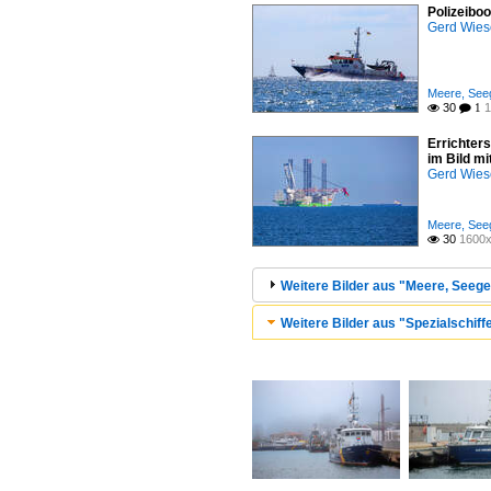
Polizeibo
Gerd Wies
Meere, Seeg
30
1

 1
Errichter
im Bild m
Gerd Wies
Meere, Seeg
30
1600x

Weitere Bilder aus "Meere, Seege
Weitere Bilder aus "Spezialschiffe