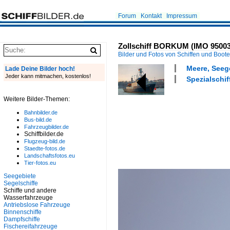
Forum
Kontakt
Impressum
Zollschiff BORKUM (IMO 95003
Bilder und Fotos von Schiffen und Boot
Meere, Seeg
Lade Deine Bilder hoch!
Jeder kann mitmachen, kostenlos!
Spezialschif
Weitere Bilder-Themen:
Bahnbilder.de
Bus-bild.de
Fahrzeugbilder.de
Schiffbilder.de
Flugzeug-bild.de
Staedte-fotos.de
Landschaftsfotos.eu
Tier-fotos.eu
Seegebiete
Segelschiffe
Schiffe und andere
Wasserfahrzeuge
Antriebslose Fahrzeuge
Binnenschiffe
Dampfschiffe
Fischereifahrzeuge