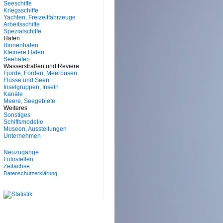
Seeschiffe
Kriegsschiffe
Yachten, Freizeitfahrzeuge
Arbeitsschiffe
Spezialschiffe
Häfen
Binnenhäfen
Kleinere Häfen
Seehäfen
Wasserstraßen und Reviere
Fjorde, Förden, Meerbusen
Flüsse und Seen
Inselgruppen, Inseln
Kanäle
Meere, Seegebiete
Weiteres
Sonstiges
Schiffsmodelle
Museen, Ausstellungen
Unternehmen
Neuzugänge
Fotostellen
Zeitachse
Datenschutzerklärung