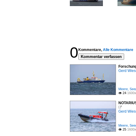
0
Kommentare,
Alle Kommentare
Kommentar verfassen
Forschung
Gerd Wies
Meere, Seeg
24
1600x

NOTARIUS 

Gerd Wies
Meere, Seeg
25
1600x
