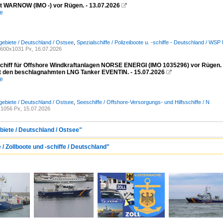
ot WARNOW (IMO -) vor Rügen. - 13.07.2026

e
ebiete / Deutschland / Ostsee
,
Spezialschiffe / Polizeiboote u. -schiffe - Deutschland / 
600x1031 Px, 16.07.2026
schiff für Offshore Windkraftanlagen NORSE ENERGI (IMO 1035296) vor Rügen
it den beschlagnahmten LNG Tanker EVENTIN. - 15.07.2026

e
ebiete / Deutschland / Ostsee
,
Seeschiffe / Offshore-Versorgungs- und Hilfsschiffe / N
1056 Px, 15.07.2026
biete / Deutschland / Ostsee"
 / Zollboote und -schiffe / Deutschland"