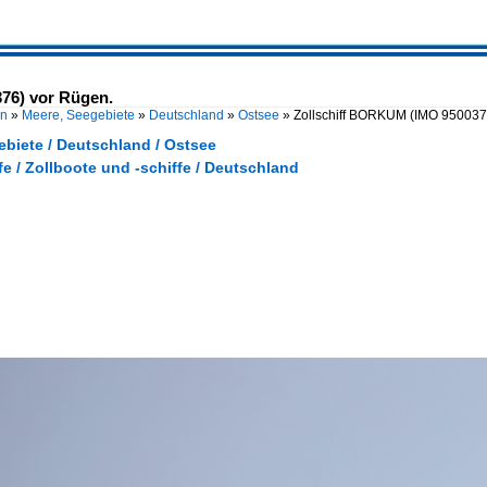
76) vor Rügen.
en
»
Meere, Seegebiete
»
Deutschland
»
Ostsee
»
Zollschiff BORKUM (IMO 950037
ebiete / Deutschland / Ostsee
fe / Zollboote und -schiffe / Deutschland