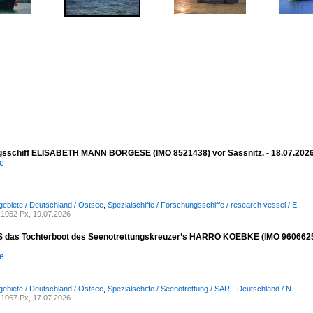
sschiff ELISABETH MANN BORGESE (IMO 8521438) vor Sassnitz. - 18.07.202
e
ebiete / Deutschland / Ostsee
,
Spezialschiffe / Forschungsschiffe / research vessel / E
1052 Px, 19.07.2026
das Tochterboot des Seenotrettungskreuzer’s HARRO KOEBKE (IMO 9606625) vor
e
ebiete / Deutschland / Ostsee
,
Spezialschiffe / Seenotrettung / SAR - Deutschland / N
1067 Px, 17.07.2026