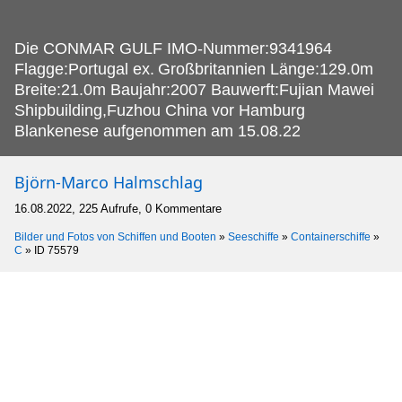
Die CONMAR GULF IMO-Nummer:9341964
Flagge:Portugal ex.
Großbritannien Länge:129.0m
Breite:21.0m Baujahr:2007 Bauwerft:Fujian Mawei
Shipbuilding,Fuzhou China vor Hamburg
Blankenese aufgenommen am 15.08.22
Björn-Marco Halmschlag
16.08.2022, 225 Aufrufe, 0 Kommentare
Bilder und Fotos von Schiffen und Booten
»
Seeschiffe
»
Containerschiffe
»
C
»
ID 75579