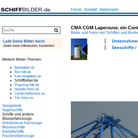
Forum
Kontakt
Impressum
CMA CGM Laperouse, ein Contai
Bilder und Fotos von Schiffen und Boot
Unternehmen
Lade Deine Bilder hoch!
Jeder kann mitmachen, kostenlos!
Seeschiffe /
Weitere Bilder-Themen:
Bahnbilder.de
Bus-bild.de
Fahrzeugbilder.de
Schiffbilder.de
Flugzeug-bild.de
Staedte-fotos.de
Landschaftsfotos.eu
Tier-fotos.eu
Seegebiete
Segelschiffe
Schiffe und andere
Wasserfahrzeuge
Antriebslose Fahrzeuge
Binnenschiffe
Dampfschiffe
Fischereifahrzeuge