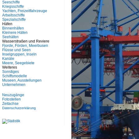
Seeschiffe
Kriegsschiffe
Yachten, Freizeitfahrzeuge
Arbeitsschiffe
Spezialschiffe
Häfen
Binnenhäfen
Kleinere Häfen
Seehäfen
Wasserstraßen und Reviere
Fjorde, Förden, Meerbusen
Flüsse und Seen
Inselgruppen, Inseln
Kanäle
Meere, Seegebiete
Weiteres
Sonstiges
Schiffsmodelle
Museen, Ausstellungen
Unternehmen
Neuzugänge
Fotostellen
Zeitachse
Datenschutzerklärung