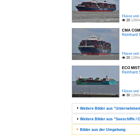
Flüsse und 
20
1280x

CMA CGM M
Reinhard 
Flüsse und 
20
1280x

ECO MISTR
Reinhard 
Flüsse und 
30
1280x

Weitere Bilder aus "Unternehmen
Weitere Bilder aus "Seeschiffe / 
Bilder aus der Umgebung