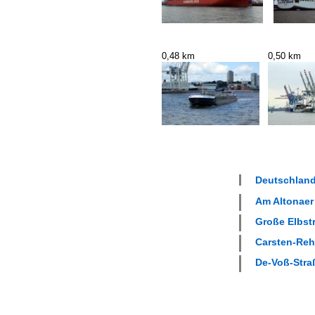
0,48 km
0,50 km
Deutschland
Am Altonaer 
Große Elbstr
Carsten-Rehd
De-Voß-Straß