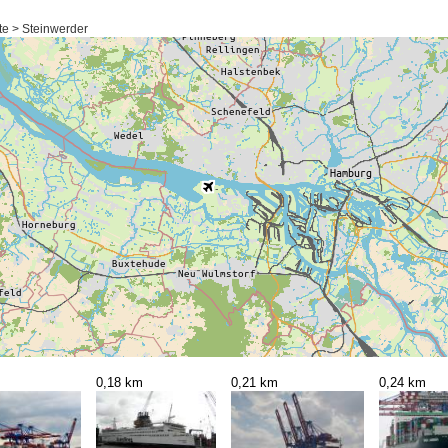
e > Steinwerder
0,18 km
0,21 km
0,24 km