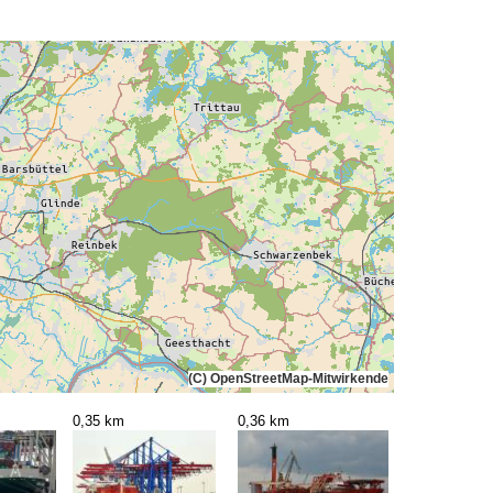
(C) OpenStreetMap-Mitwirkende
0,35 km
0,36 km