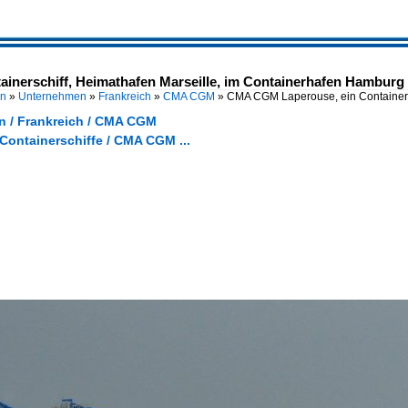
nerschiff, Heimathafen Marseille, im Containerhafen Hamburg 
en
»
Unternehmen
»
Frankreich
»
CMA CGM
»
CMA CGM Laperouse, ein Containersc
 / Frankreich / CMA CGM
 Containerschiffe / CMA CGM ...