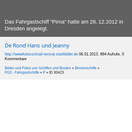
Das Fahrgastschiff "Pirna" hatte am 28.
12.2012 in
Dresden angelegt.
De Rond Hans und Jeanny
http://wwwfotococktail-revival.startbilder.de
06.01.2013, 884 Aufrufe, 0
Kommentare
Bilder und Fotos von Schiffen und Booten
»
Binnenschiffe
»
FGS - Fahrgastschiffe
»
P
»
ID 30423