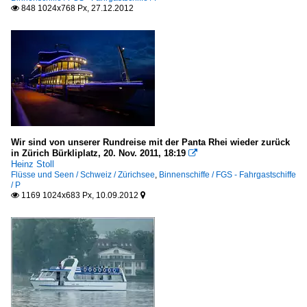
848 1024x768 Px, 27.12.2012

Wir sind von unserer Rundreise mit der Panta Rhei wieder zurück
in Zürich Bürkliplatz, 20. Nov. 2011, 18:19

Heinz Stoll
Flüsse und Seen / Schweiz / Zürichsee
,
Binnenschiffe / FGS - Fahrgastschiffe
/ P
1169 1024x683 Px, 10.09.2012

