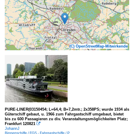
(C) OpenStreetMap-Mitwirkende
PURE-LINER(03150454; L=64,4; B=7,2mtr.; 2x358PS; wurde 1934 als
Güterschiff gebaut, u. 1966 zum Fahrgastschiff umgebaut, bietet
bis zu 600 Passagieren zu div. Veranstaltungsmöglichkeiten Platz;
Frankfurt 120821

JohannJ
Binnenschiffe / FGS - Fahrgastschiffe / P