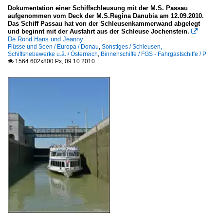
Dokumentation einer Schiffschleusung mit der M.S. Passau
aufgenommen vom Deck der M.S.Regina Danubia am 12.09.2010.
Das Schiff Passau hat von der Schleusenkammerwand abgelegt
und beginnt mit der Ausfahrt aus der Schleuse Jochenstein.

De Rond Hans und Jeanny
Flüsse und Seen / Europa / Donau
,
Sonstiges / Schleusen,
Schiffshebewerke u.ä. / Österreich
,
Binnenschiffe / FGS - Fahrgastschiffe / P
1564 602x800 Px, 09.10.2010
