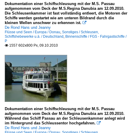
Dokumentation einer Schiffschleusung mit der M.S. Passau
aufgenommen vom Deck der M.S.Regina Danubia am 12.09.2010.
Die Schleusenkammer ist fast vollständig entleert, die Motoren der
Schiffe werden gestartet wie am unteren Bildrand durch die
kleinen Wellen unschwer zu erkennen ist.

De Rond Hans und Jeanny
Flüsse und Seen / Europa / Donau
,
Sonstiges / Schleusen,
Schiffshebewerke u.ä. / Deutschland
,
Binnenschiffe / FGS - Fahrgastschiffe /
P
1557 602x800 Px, 09.10.2010

Dokumentation einer Schiffschleusung mit der M.S. Passau
aufgenommen vom Deck der M.S.Regina Danubia am 12.09.2010.
Während das Schiff Passau an der Schleusenkammer anlegt wird
im Hintergrund das Schleussentor hochgefahren.

De Rond Hans und Jeanny
Flüsse und Seen / Europa / Donau
,
Sonstiges / Schleusen,