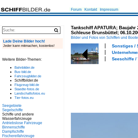
Forum
Kontakt
Impressum
Tankschiff APATURA; Baujahr 20
Schleuse Brunsbüttel; 06.10.20
Bilder und Fotos von Schiffen und Boot
Lade Deine Bilder hoch!
Sonstiges /
Jeder kann mitmachen, kostenlos!
Unternehmen
Seeschiffe /
Weitere Bilder-Themen:
Bahnbilder.de
Bus-bild.de
Fahrzeugbilder.de
Schiffbilder.de
Flugzeug-bild.de
Staedte-fotos.de
Landschaftsfotos.eu
Tier-fotos.eu
Seegebiete
Segelschiffe
Schiffe und andere
Wasserfahrzeuge
Antriebslose Fahrzeuge
Binnenschiffe
Dampfschiffe
Fischereifahrzeuge