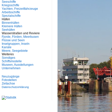
Seeschiffe
Kriegsschiffe
Yachten, Freizeitfahrzeuge
Arbeitsschiffe
Spezialschiffe
Häfen
Binnenhäfen
Kleinere Häfen
Seehäfen
Wasserstraßen und Reviere
Fjorde, Förden, Meerbusen
Flüsse und Seen
Inselgruppen, Inseln
Kanäle
Meere, Seegebiete
Weiteres
Sonstiges
Schiffsmodelle
Museen, Ausstellungen
Unternehmen
Neuzugänge
Fotostellen
Zeitachse
Datenschutzerklärung