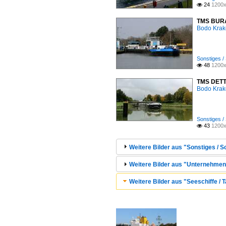
24
1200x

TMS BURAN
Bodo Kra
Sonstiges /
48
1200x

TMS DETTM
Bodo Kra
Sonstiges /
43
1200x

Weitere Bilder aus "Sonstiges / S
Weitere Bilder aus "Unternehmen
Weitere Bilder aus "Seeschiffe / T