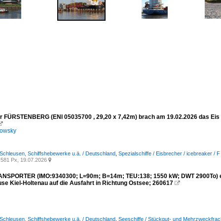
er FÜRSTENBERG (ENI 05035700 , 29,20 x 7,42m) brach am 19.02.2026 das

kowsky
 Schleusen, Schiffshebewerke u.ä. / Deutschland
,
Spezialschiffe / Eisbrecher / icebreaker / F
581 Px, 19.07.2026

SPORTER (IMO:9340300; L=90m; B=14m; TEU:138; 1550 kW; DWT 2900To) ein 
use Kiel-Holtenau auf die Ausfahrt in Richtung Ostsee; 260617

 Schleusen, Schiffshebewerke u.ä. / Deutschland
,
Seeschiffe / Stückgut- und Mehrzweckfrach