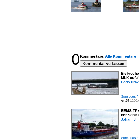
0
Kommentare,
Alle Kommentare
Kommentar verfassen
Eisbrech
MLK auf.
Bodo Kra
Sonstiges /
25
1200x

EEMS-TRAN
der Schle
JohannJ
Sonstiges /