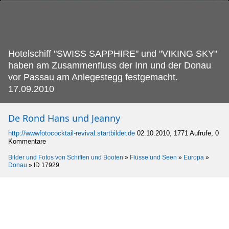
Hotelschiff "SWISS SAPPHIRE" und "VIKING SKY"
haben am Zusammenfluss der Inn und der Donau
vor Passau am Anlegestegg festgemacht.
17.09.2010
De Rond Hans und Jeanny
http://wwwfotococktail-revival.startbilder.de
02.10.2010, 1771 Aufrufe, 0
Kommentare
Bilder und Fotos von Schiffen und Booten
»
Flüsse und Seen
»
Europa
»
Donau
»
ID 17929