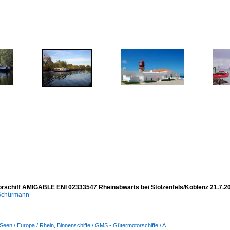
rschiff AMIGABLE ENI 02333547 Rheinabwärts bei Stolzenfels/Koblenz 21.7.2
 Schürmann
Seen / Europa / Rhein
,
Binnenschiffe / GMS - Gütermotorschiffe / A