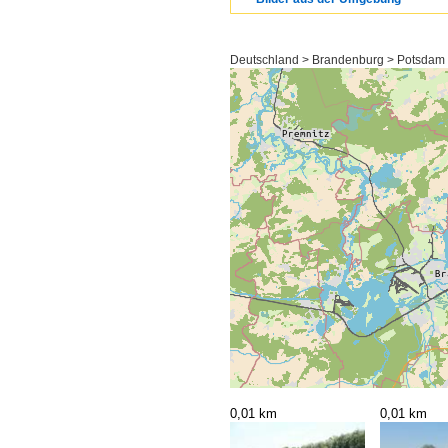
Deutschland > Brandenburg > Potsdam
0,01 km
0,01 km