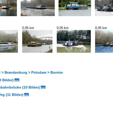
0,05 km
0,05 km
0,05 km
 > Brandenburg > Potsdam > Bornim
 Bilder)
🗺
nbahnbrücke (10 Bilder)
🗺
g (11 Bilder)
🗺