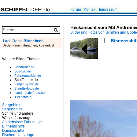
Forum
Kontakt
Impressum
Heckansicht vom MS Andromeda 
Bilder und Fotos von Schiffen und Boot
Binnenschiff
Lade Deine Bilder hoch!
Jeder kann mitmachen, kostenlos!
Weitere Bilder-Themen:
Bahnbilder.de
Bus-bild.de
Fahrzeugbilder.de
Schiffbilder.de
Flugzeug-bild.de
Staedte-fotos.de
Landschaftsfotos.eu
Tier-fotos.eu
Seegebiete
Segelschiffe
Schiffe und andere
Wasserfahrzeuge
Antriebslose Fahrzeuge
Binnenschiffe
Dampfschiffe
Fischereifahrzeuge