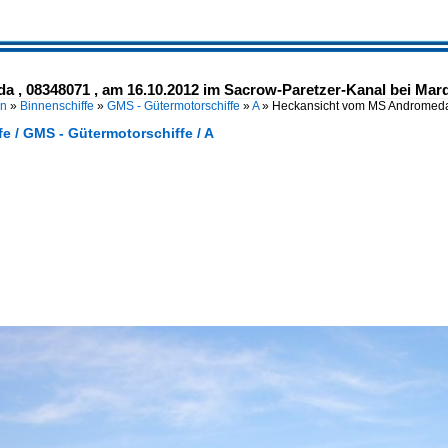
, 08348071 , am 16.10.2012 im Sacrow-Paretzer-Kanal bei Marq
en
»
Binnenschiffe
»
GMS - Gütermotorschiffe
»
A
»
Heckansicht vom MS Andromeda
e / GMS - Gütermotorschiffe / A