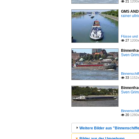
21
1200x

GMS ANDEL
rainer ullr
Flüsse und 
27
1200x

Binnenfra
Sven Gri
Binnenschif
33
1152x

Binnenfra
Sven Gri
Binnenschif
20
1280x

Weitere Bilder aus "Binnenschiffe
Bilder aus der Umgebung