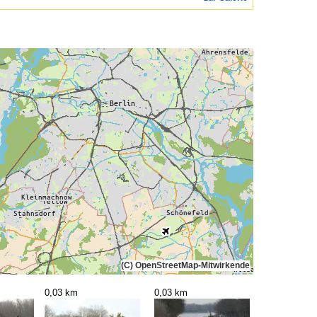
(C) OpenStreetMap-Mitwirkende
0,03 km
0,03 km