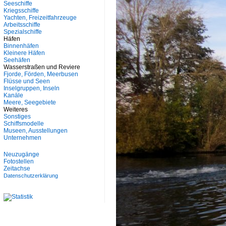
Seeschiffe
Kriegsschiffe
Yachten, Freizeitfahrzeuge
Arbeitsschiffe
Spezialschiffe
Häfen
Binnenhäfen
Kleinere Häfen
Seehäfen
Wasserstraßen und Reviere
Fjorde, Förden, Meerbusen
Flüsse und Seen
Inselgruppen, Inseln
Kanäle
Meere, Seegebiete
Weiteres
Sonstiges
Schiffsmodelle
Museen, Ausstellungen
Unternehmen
Neuzugänge
Fotostellen
Zeitachse
Datenschutzerklärung