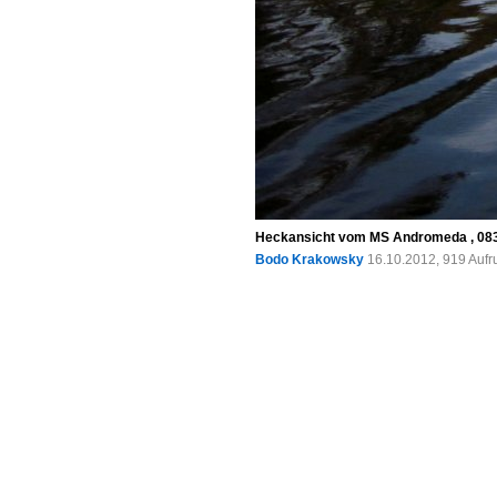
Heckansicht vom MS Andromeda , 0834
Bodo Krakowsky
16.10.2012, 919 Aufr