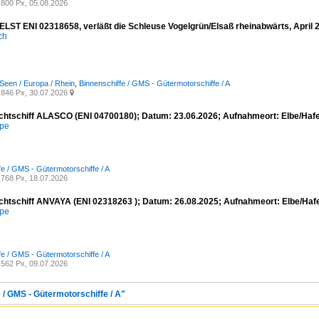
800 Px, 05.08.2026
ST ENI 02318658, verläßt die Schleuse Vogelgrün/Elsaß rheinabwärts, April 
ich
Seen / Europa / Rhein
,
Binnenschiffe / GMS - Gütermotorschiffe / A
846 Px, 30.07.2026

chtschiff ALASCO (ENI 04700180); Datum: 23.06.2026; Aufnahmeort: Elbe/Haf
mpe
fe / GMS - Gütermotorschiffe / A
768 Px, 18.07.2026
chtschiff ANVAYA (ENI 02318263 ); Datum: 26.08.2025; Aufnahmeort: Elbe/Ha
mpe
fe / GMS - Gütermotorschiffe / A
562 Px, 09.07.2026
 / GMS - Gütermotorschiffe / A"