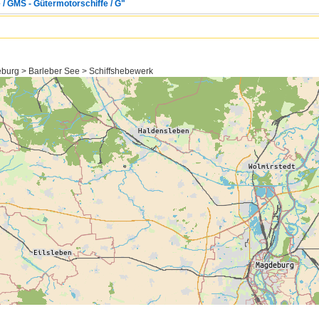
 / GMS - Gütermotorschiffe / G"
burg > Barleber See > Schiffshebewerk