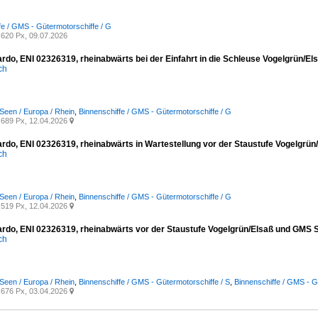
fe / GMS - Gütermotorschiffe / G
620 Px, 09.07.2026
rdo, ENI 02326319, rheinabwärts bei der Einfahrt in die Schleuse Vogelgrün/El
ich
Seen / Europa / Rhein
,
Binnenschiffe / GMS - Gütermotorschiffe / G
689 Px, 12.04.2026

rdo, ENI 02326319, rheinabwärts in Wartestellung vor der Staustufe Vogelgrün
ich
Seen / Europa / Rhein
,
Binnenschiffe / GMS - Gütermotorschiffe / G
519 Px, 12.04.2026

rdo, ENI 02326319, rheinabwärts vor der Staustufe Vogelgrün/Elsaß und GMS S
ich
Seen / Europa / Rhein
,
Binnenschiffe / GMS - Gütermotorschiffe / S
,
Binnenschiffe / GMS - G
676 Px, 03.04.2026
