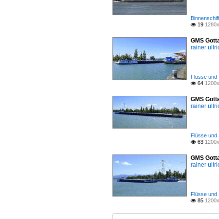
Binnenschif
19
1280x

GMS Gotta
rainer ullr
Flüsse und 
64
1200x

GMS Gotta
rainer ullr
Flüsse und 
63
1200x

GMS Gotta
rainer ullr
Flüsse und 
85
1200x
