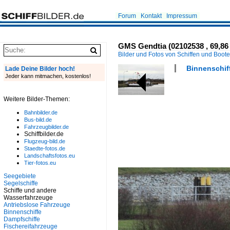
Forum
Kontakt
Impressum
GMS Gendtia (02102538 , 69,86
Bilder und Fotos von Schiffen und Boot
Binnenschiff
Lade Deine Bilder hoch!
Jeder kann mitmachen, kostenlos!
Weitere Bilder-Themen:
Bahnbilder.de
Bus-bild.de
Fahrzeugbilder.de
Schiffbilder.de
Flugzeug-bild.de
Staedte-fotos.de
Landschaftsfotos.eu
Tier-fotos.eu
Seegebiete
Segelschiffe
Schiffe und andere
Wasserfahrzeuge
Antriebslose Fahrzeuge
Binnenschiffe
Dampfschiffe
Fischereifahrzeuge