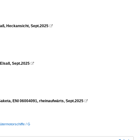
saß, Heckansicht, Sept.2025

/Elsaß, Sept.2025

aketa, ENI 06004091, rheinaufwärts, Sept.2025

ütermotorschiffe / G