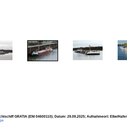
chtschiff GRATIA (ENI 04600110); Datum: 29.09.2025; Aufnahmeort: Elbe/Haf
mpe