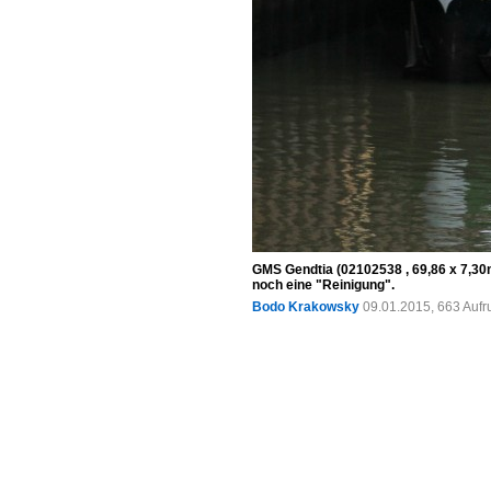
GMS Gendtia (02102538 , 69,86 x 7,3
noch eine "Reinigung".
Bodo Krakowsky
09.01.2015, 663 Aufr