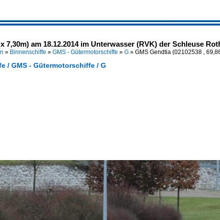
 x 7,30m) am 18.12.2014 im Unterwasser (RVK) der Schleuse Rot
en
»
Binnenschiffe
»
GMS - Gütermotorschiffe
»
G
»
GMS Gendtia (02102538 , 69,8
e / GMS - Gütermotorschiffe / G