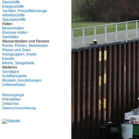
Seeschiffe
Kriegsschiffe
Yachten, Freizeitfahrzeuge
Arbeitsschiffe
Spezialschiffe
Häfen
Binnenhäfen
Kleinere Häfen
Seehäfen
Wasserstraßen und Reviere
Fjorde, Förden, Meerbusen
Flüsse und Seen
Inselgruppen, Inseln
Kanäle
Meere, Seegebiete
Weiteres
Sonstiges
Schiffsmodelle
Museen, Ausstellungen
Unternehmen
Neuzugänge
Fotostellen
Zeitachse
Datenschutzerklärung