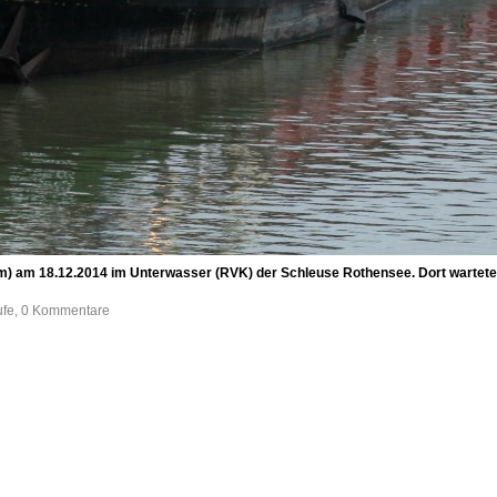
0m) am 18.12.2014 im Unterwasser (RVK) der Schleuse Rothensee. Dort warte
ufe, 0 Kommentare