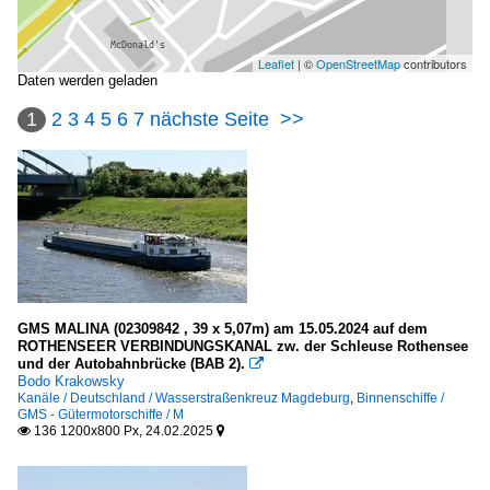
Leaflet
| ©
OpenStreetMap
contributors
Daten werden geladen
1
2
3
4
5
6
7
nächste Seite
>>
GMS MALINA (02309842 , 39 x 5,07m) am 15.05.2024 auf dem
ROTHENSEER VERBINDUNGSKANAL zw. der Schleuse Rothensee
und der Autobahnbrücke (BAB 2).

Bodo Krakowsky
Kanäle / Deutschland / Wasserstraßenkreuz Magdeburg
,
Binnenschiffe /
GMS - Gütermotorschiffe / M
136 1200x800 Px, 24.02.2025

