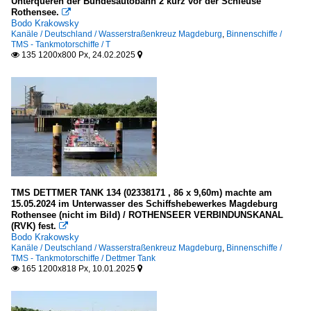
Unterqueren der Bundesautobahn 2 kurz vor der Schleuse
Rothensee.

Bodo Krakowsky
Kanäle / Deutschland / Wasserstraßenkreuz Magdeburg
,
Binnenschiffe /
TMS - Tankmotorschiffe / T
135 1200x800 Px, 24.02.2025


TMS DETTMER TANK 134 (02338171 , 86 x 9,60m) machte am
15.05.2024 im Unterwasser des Schiffshebewerkes Magdeburg
Rothensee (nicht im Bild) / ROTHENSEER VERBINDUNSKANAL
(RVK) fest.

Bodo Krakowsky
Kanäle / Deutschland / Wasserstraßenkreuz Magdeburg
,
Binnenschiffe /
TMS - Tankmotorschiffe / Dettmer Tank
165 1200x818 Px, 10.01.2025

