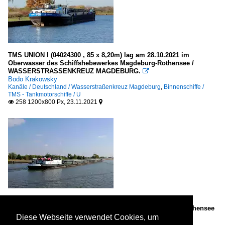
TMS UNION I (04024300 , 85 x 8,20m) lag am 28.10.2021 im
Oberwasser des Schiffshebewerkes Magdeburg-Rothensee /
WASSERSTRASSENKREUZ MAGDEBURG.

Bodo Krakowsky
Kanäle / Deutschland / Wasserstraßenkreuz Magdeburg
,
Binnenschiffe /
TMS - Tankmotorschiffe / U
258 1200x800 Px, 23.11.2021


GMS CHIARA (04010240 , 85 x 8,20m) am 14.09.2021 im
ROTHENSEER VERBINDUNGSKANAL vor der Schleuse Rothensee
zu Tal.

Diese Webseite verwendet Cookies, um
Bodo Krakowsky