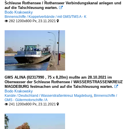
Schleuse Rothensee / Rothenseer Verbindungskanal anlegen und
auf die Talschleusung warten.

Bodo Krakowsky
Binnenschiffe / Koppelverbände / mit GMS/TMS A - K
282 1200x800 Px, 23.11.2021


GMS ALINA (02317990 , 75 x 8,20m) mußte am 28.10.2021 im
Oberwasser der Schleuse Rothensee / WASSERSTRASSENKREUZ
MAGDEBURG festmachen und auf die Talschleusung warten.

Bodo Krakowsky
Kanäle / Deutschland / Wasserstraßenkreuz Magdeburg
,
Binnenschiffe /
GMS - Gütermotorschiffe / A
241 1200x800 Px, 23.11.2021

