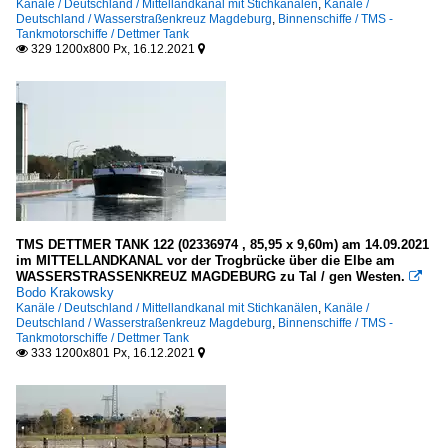
Kanäle / Deutschland / Mittellandkanal mit Stichkanälen
,
Kanäle /
Deutschland / Wasserstraßenkreuz Magdeburg
,
Binnenschiffe / TMS -
Tankmotorschiffe / Dettmer Tank
329 1200x800 Px, 16.12.2021


TMS DETTMER TANK 122 (02336974 , 85,95 x 9,60m) am 14.09.2021
im MITTELLANDKANAL vor der Trogbrücke über die Elbe am
WASSERSTRASSENKREUZ MAGDEBURG zu Tal / gen Westen.

Bodo Krakowsky
Kanäle / Deutschland / Mittellandkanal mit Stichkanälen
,
Kanäle /
Deutschland / Wasserstraßenkreuz Magdeburg
,
Binnenschiffe / TMS -
Tankmotorschiffe / Dettmer Tank
333 1200x801 Px, 16.12.2021

