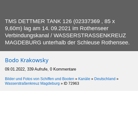
TMS DETTMER TANK 126 (02337369 , 85 x
9,60m) lag am 14.
09.2021 im Rothenseer
Verbindungskanal / WASSERSTRASSENKREUZ
MAGDEBURG unterhalb der Schleuse Rothensee.
Bodo Krakowsky
09.01.2022, 339 Aufrufe, 0 Kommentare
Bilder und Fotos von Schiffen und Booten
»
Kanäle
»
Deutschland
»
Wasserstraßenkreuz Magdeburg
»
ID 72963