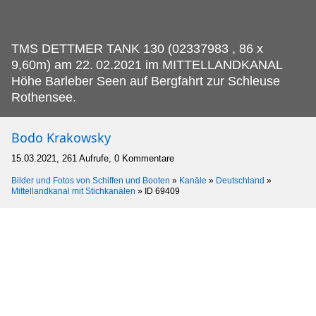
TMS DETTMER TANK 130 (02337983 , 86 x
9,60m) am 22.
02.2021 im MITTELLANDKANAL
Höhe Barleber Seen auf Bergfahrt zur Schleuse
Rothensee.
Bodo Krakowsky
15.03.2021, 261 Aufrufe, 0 Kommentare
Bilder und Fotos von Schiffen und Booten
»
Kanäle
»
Deutschland
»
Mittellandkanal mit Stichkanälen
»
ID 69409