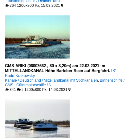
- Tankmotorschiffe / Dettmer Tank
264 1200x800 Px, 15.03.2021


GMS ARIKI (06003662 , 80 x 8,20m) am 22.02.2021 im
MITTELLANDKANAL Höhe Barleber Seen auf Bergfahrt.

Bodo Krakowsky
Kanäle / Deutschland / Mittellandkanal mit Stichkanälen
,
Binnenschiffe /
GMS - Gütermotorschiffe / A
341
1200x800 Px, 14.03.2021

 2
