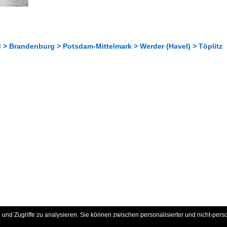
 > Brandenburg > Potsdam-Mittelmark > Werder (Havel) > Töplitz
und Zugriffe zu analysieren. Sie können zwischen personalisierter und nicht-pers