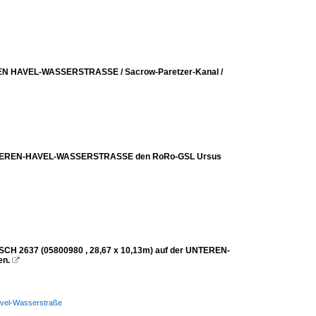
REN HAVEL-WASSERSTRASSE / Sacrow-Paretzer-Kanal /
r UNTEREN-HAVEL-WASSERSTRASSE den RoRo-GSL Ursus
SCH 2637 (05800980 , 28,67 x 10,13m) auf der UNTEREN-
en.

avel-Wasserstraße