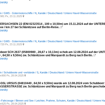
kowsky
fe / GMS - Gütermotorschiffe / N
,
Kanäle / Deutschland / Untere Havel-Wasserstraße
981 Px, 23.11.2025

ERSACHSEN 22 (ENI 02323514 , 100 x 10,50m) am 15.11.2024 auf der UNTE
ee / km 27 bei Schlänitzsee auf Berlin-Reise.

kowsky
fe / GMS - Gütermotorschiffe / N
,
Kanäle / Deutschland / Untere Havel-Wasserstraße
720 Px, 23.11.2025

bboot SCH 2637 (05800980 , 28,67 x 10,13m) schob am 12.08.2024 auf de
 , 64,50 x 9,50m) zw. Schlänitzsee und Marquardt zu Berg nach Berlin.

kowsky
fe / Schubboote und -verbände / S
,
Kanäle / Deutschland / Untere Havel-Wasserstraße
x900 Px, 28.04.2025

GSL URSUS (04810440 , 64,50 x 9,50m) wurde am 12.08.2024 vom Schubboot 
SERSTRASSE zw. Schlänitzsee und Marquardt zu Berg nach Berlin geschob
kowsky
e Fahrzeuge / Binnen und See / Leichter, Prahme, Schuten
,
Kanäle / Deutschland / Untere H
x625 Px, 28.04.2025
