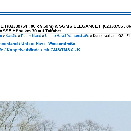
 (02338754 , 86 x 9,60m) & SGMS ELEGANCE II (02338755 , 86 x
E Höhe km 30 auf Talfahrt
en
»
Kanäle
»
Deutschland
»
Untere Havel-Wasserstraße
»
Koppelverband GSL EL
utschland / Untere Havel-Wasserstraße
fe / Koppelverbände / mit GMS/TMS A - K