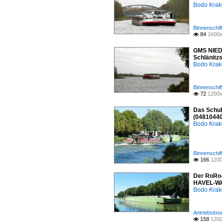
Bodo Kra
Binnenschif
84
1600x

GMS NIED
Schlänitzs
Bodo Kra
Binnenschif
72
1200x

Das Schu
(04810440
Bodo Kra
Binnenschif
166
1200

Der RoRo-
HAVEL-WAS
Bodo Kra
Antriebslos
158
1200
