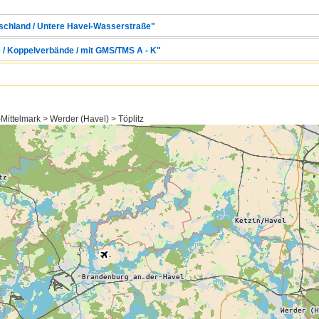
tschland / Untere Havel-Wasserstraße"
e / Koppelverbände / mit GMS/TMS A - K"
ittelmark > Werder (Havel) > Töplitz