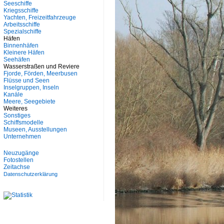
Seeschiffe
Kriegsschiffe
Yachten, Freizeitfahrzeuge
Arbeitsschiffe
Spezialschiffe
Häfen
Binnenhäfen
Kleinere Häfen
Seehäfen
Wasserstraßen und Reviere
Fjorde, Förden, Meerbusen
Flüsse und Seen
Inselgruppen, Inseln
Kanäle
Meere, Seegebiete
Weiteres
Sonstiges
Schiffsmodelle
Museen, Ausstellungen
Unternehmen
Neuzugänge
Fotostellen
Zeitachse
Datenschutzerklärung