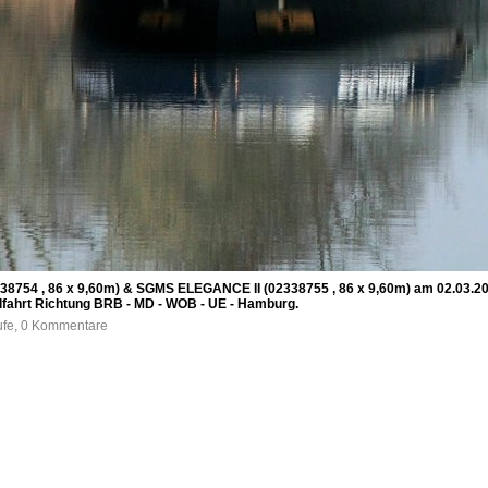
8754 , 86 x 9,60m) & SGMS ELEGANCE II (02338755 , 86 x 9,60m) am 02.03.2
hrt Richtung BRB - MD - WOB - UE - Hamburg.
ufe, 0 Kommentare