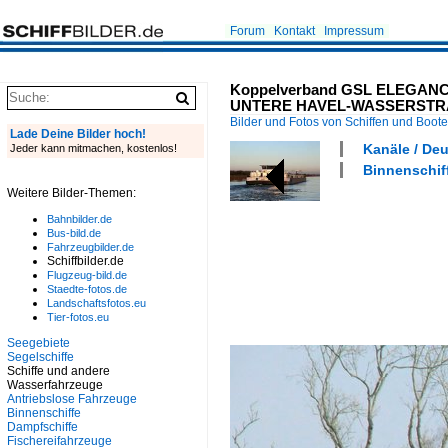
Forum
Kontakt
Impressum
Koppelverband GSL ELEGANCE I
UNTERE HAVEL-WASSERSTRASS
Bilder und Fotos von Schiffen und Boot
Lade Deine Bilder hoch!
Kanäle / De
Jeder kann mitmachen, kostenlos!
Binnenschif
Weitere Bilder-Themen:
Bahnbilder.de
Bus-bild.de
Fahrzeugbilder.de
Schiffbilder.de
Flugzeug-bild.de
Staedte-fotos.de
Landschaftsfotos.eu
Tier-fotos.eu
Seegebiete
Segelschiffe
Schiffe und andere
Wasserfahrzeuge
Antriebslose Fahrzeuge
Binnenschiffe
Dampfschiffe
Fischereifahrzeuge