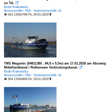
zu Tal.

Bodo Krakowsky
Binnenschiffe / TMS - Tankmotorschiffe / M
263 1200x799 Px, 26.01.2020


TMS Megantic (04811380 , 84,8 x 9,5m) am 17.01.2020 am Abzweig
Mittellandkanal / Rothenseer Verbindungskanal.

Bodo Krakowsky
Binnenschiffe / TMS - Tankmotorschiffe / M
304 1200x800 Px, 19.01.2020

