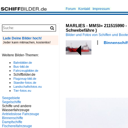
Forum
Kontakt
Impressum
MARLIES - MMSI= 211515990 -
Schwebefähre )
Bilder und Fotos von Schiffen und Boot
Lade Deine Bilder hoch!
Binnenschiff
Jeder kann mitmachen, kostenlos!
Weitere Bilder-Themen:
Bahnbilder.de
Bus-bild.de
Fahrzeugbilder.de
Schiffbilder.de
Flugzeug-bild.de
Staedte-fotos.de
Landschaftsfotos.eu
Tier-fotos.eu
Seegebiete
Segelschiffe
Schiffe und andere
Wasserfahrzeuge
Antriebslose Fahrzeuge
Binnenschiffe
Dampfschiffe
Fischereifahrzeuge