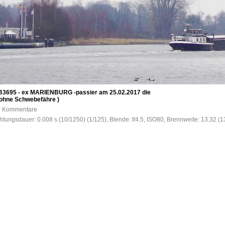
3695 - ex MARIENBURG -passier am 25.02.2017 die
ohne Schwebefähre )
 0 Kommentare
tungsdauer: 0.008 s (10/1250) (1/125), Blende: f/4.5, ISO80, Brennweite: 13.32 (