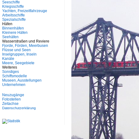
Seeschiffe
Kriegsschiffe
Yachten, Freizeitfahrzeuge
Arbeitsschiffe
Spezialschiffe
Häfen
Binnenhäfen
Kleinere Häfen
Seehäfen
Wasserstraßen und Reviere
Fjorde, Förden, Meerbusen
Flüsse und Seen
Inselgruppen, Inseln
Kanäle
Meere, Seegebiete
Weiteres
Sonstiges
Schiffsmodelle
Museen, Ausstellungen
Unternehmen
Neuzugänge
Fotostellen
Zeitachse
Datenschutzerklärung