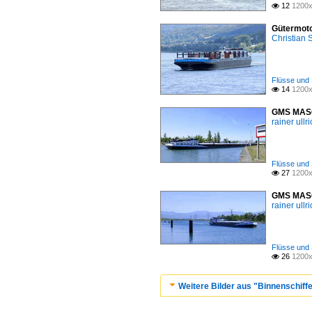
12
1200x

Gütermoto
Christian
Flüsse und 
14
1200x

GMS MASOR
rainer ullr
Flüsse und 
27
1200x

GMS MASOR
rainer ullr
Flüsse und 
26
1200x

Weitere Bilder aus "Binnenschiffe