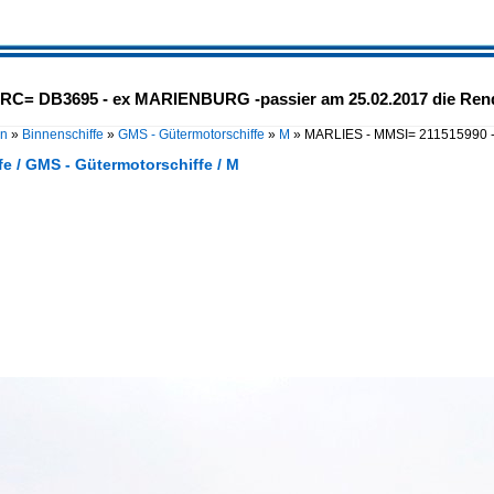
 RC= DB3695 - ex MARIENBURG -passier am 25.02.2017 die Ren
en
»
Binnenschiffe
»
GMS - Gütermotorschiffe
»
M
»
MARLIES - MMSI= 211515990
e / GMS - Gütermotorschiffe / M