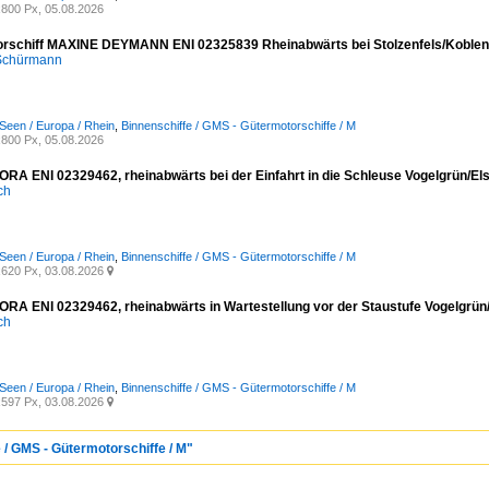
800 Px, 05.08.2026
rschiff MAXINE DEYMANN ENI 02325839 Rheinabwärts bei Stolzenfels/Koblen
 Schürmann
Seen / Europa / Rhein
,
Binnenschiffe / GMS - Gütermotorschiffe / M
800 Px, 05.08.2026
A ENI 02329462, rheinabwärts bei der Einfahrt in die Schleuse Vogelgrün/Els
ich
Seen / Europa / Rhein
,
Binnenschiffe / GMS - Gütermotorschiffe / M
620 Px, 03.08.2026

A ENI 02329462, rheinabwärts in Wartestellung vor der Staustufe Vogelgrün/
ich
Seen / Europa / Rhein
,
Binnenschiffe / GMS - Gütermotorschiffe / M
597 Px, 03.08.2026

 / GMS - Gütermotorschiffe / M"