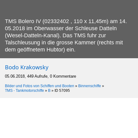
TMS Bolero IV (02332402 , 110 x 11,45m) am 14.
05.2018 im Oberwasser der Schleuse Datteln
(Wesel-Datteln-Kanal). Das TMS fuhr zur
Talschleusung in die grosse Kammer (rechts mit
dem geöffnetem Hubtor) ein.
Bodo Krakowsky
05.06.2018, 449 Aufrufe, 0 Kommentare
Bilder und Fotos von Schiffen und Booten
»
Binnenschiffe
»
TMS - Tankmotorschiffe
»
B
»
ID 57095