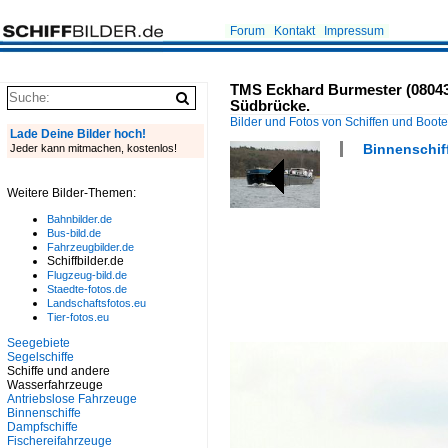
Forum
Kontakt
Impressum
TMS Eckhard Burmester (0804301
Südbrücke.
Bilder und Fotos von Schiffen und Boot
Lade Deine Bilder hoch!
Binnenschiff
Jeder kann mitmachen, kostenlos!
Weitere Bilder-Themen:
Bahnbilder.de
Bus-bild.de
Fahrzeugbilder.de
Schiffbilder.de
Flugzeug-bild.de
Staedte-fotos.de
Landschaftsfotos.eu
Tier-fotos.eu
Seegebiete
Segelschiffe
Schiffe und andere
Wasserfahrzeuge
Antriebslose Fahrzeuge
Binnenschiffe
Dampfschiffe
Fischereifahrzeuge