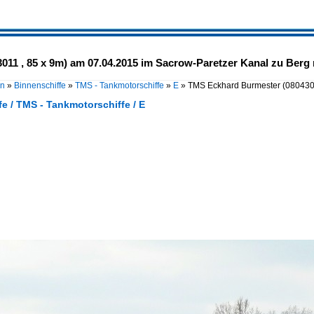
1 , 85 x 9m) am 07.04.2015 im Sacrow-Paretzer Kanal zu Berg r
en
»
Binnenschiffe
»
TMS - Tankmotorschiffe
»
E
»
TMS Eckhard Burmester (080430
e / TMS - Tankmotorschiffe / E