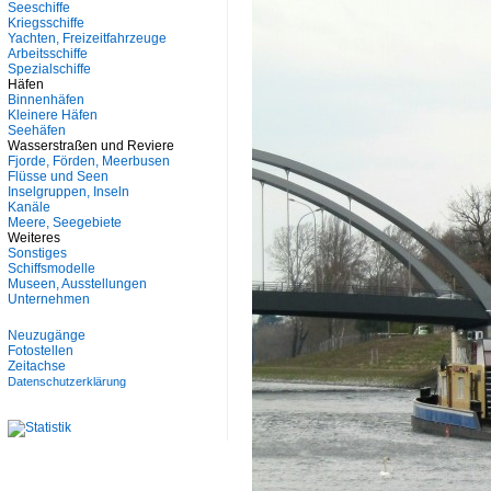
Seeschiffe
Kriegsschiffe
Yachten, Freizeitfahrzeuge
Arbeitsschiffe
Spezialschiffe
Häfen
Binnenhäfen
Kleinere Häfen
Seehäfen
Wasserstraßen und Reviere
Fjorde, Förden, Meerbusen
Flüsse und Seen
Inselgruppen, Inseln
Kanäle
Meere, Seegebiete
Weiteres
Sonstiges
Schiffsmodelle
Museen, Ausstellungen
Unternehmen
Neuzugänge
Fotostellen
Zeitachse
Datenschutzerklärung