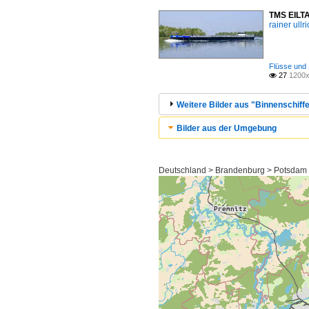
TMS EILTA
rainer ullr
Flüsse und 
27
1200x

Weitere Bilder aus "Binnenschiffe
Bilder aus der Umgebung
Deutschland > Brandenburg > Potsdam