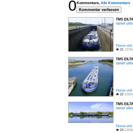
0
Kommentare,
Alle Kommentare
Kommentar verfassen
TMS EILTA
rainer ullr
Flüsse und 
21
1376x

TMS EILTA
rainer ullr
Flüsse und 
22
1200x

TMS EILTA
rainer ullr
Flüsse und 
24
1200x
