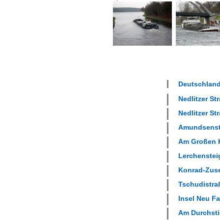
Deutschland
Nedlitzer Str
Nedlitzer Str
Amundsenstr
Am Großen H
Lerchensteig
Konrad-Zuse
Tschudistraß
Insel Neu Fa
Am Durchstic