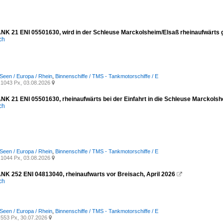
NK 21 ENI 05501630, wird in der Schleuse Marckolsheim/Elsaß rheinaufwärts 
ich
Seen / Europa / Rhein
,
Binnenschiffe / TMS - Tankmotorschiffe / E
1043 Px, 03.08.2026

NK 21 ENI 05501630, rheinaufwärts bei der Einfahrt in die Schleuse Marckolsh
ich
Seen / Europa / Rhein
,
Binnenschiffe / TMS - Tankmotorschiffe / E
1044 Px, 03.08.2026

NK 252 ENI 04813040, rheinaufwarts vor Breisach, April 2026

ich
Seen / Europa / Rhein
,
Binnenschiffe / TMS - Tankmotorschiffe / E
553 Px, 30.07.2026
