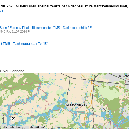
NK 252 ENI 04813040, rheinaufwärts nach der Staustufe Marckolsheim/Elsaß, 
ich
Seen / Europa / Rhein
,
Binnenschiffe / TMS - Tankmotorschiffe / E
543 Px, 11.07.2026

 / TMS - Tankmotorschiffe / E"
 > Neu Fahrland