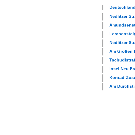
Deutschland
Nedlitzer Str
Amundsenstr
Lerchensteig
Nedlitzer Str
Am Großen H
Tschudistraß
Insel Neu Fa
Konrad-Zuse
Am Durchstic