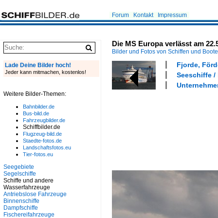
Forum
Kontakt
Impressum
Die MS Europa verlässt am 22.
Bilder und Fotos von Schiffen und Boot
Fjorde, Förd
Lade Deine Bilder hoch!
Jeder kann mitmachen, kostenlos!
Seeschiffe /
Unternehmen
Weitere Bilder-Themen:
Bahnbilder.de
Bus-bild.de
Fahrzeugbilder.de
Schiffbilder.de
Flugzeug-bild.de
Staedte-fotos.de
Landschaftsfotos.eu
Tier-fotos.eu
Seegebiete
Segelschiffe
Schiffe und andere
Wasserfahrzeuge
Antriebslose Fahrzeuge
Binnenschiffe
Dampfschiffe
Fischereifahrzeuge