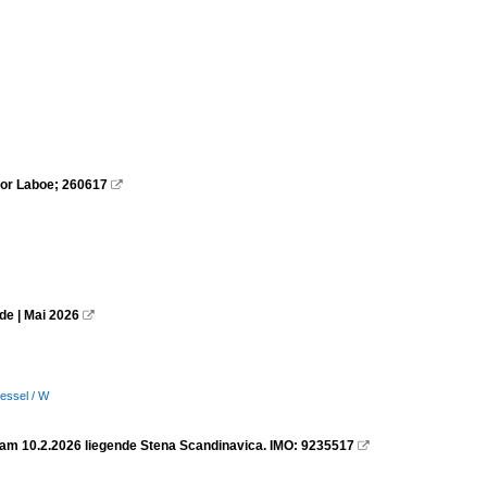
or Laboe; 260617

de | Mai 2026

vessel / W
 am 10.2.2026 liegende Stena Scandinavica. IMO: 9235517
