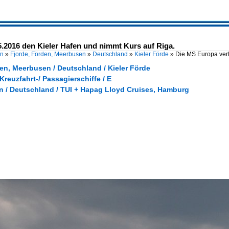
5.2016 den Kieler Hafen und nimmt Kurs auf Riga.
en
»
Fjorde, Förden, Meerbusen
»
Deutschland
»
Kieler Förde
»
Die MS Europa verl
en, Meerbusen / Deutschland / Kieler Förde
 Kreuzfahrt-/ Passagierschiffe / E
 / Deutschland / TUI + Hapag Lloyd Cruises, Hamburg