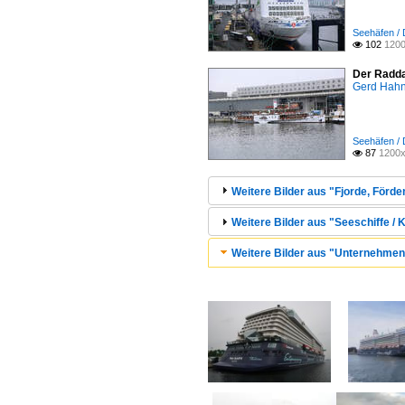
Seehäfen / 
102
1200

Der Radda
Gerd Hah
Seehäfen / 
87
1200x

Weitere Bilder aus "Fjorde, Förde
Weitere Bilder aus "Seeschiffe / K
Weitere Bilder aus "Unternehmen