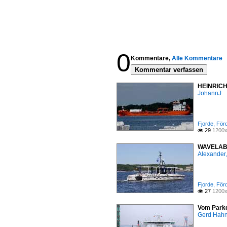
0
Kommentare,
Alle Kommentare
Kommentar verfassen
HEINRICH-
JohannJ
Fjorde, För
29
1200x

WAVELAB |
Alexander,
Fjorde, För
27
1200x

Vom Parkd
Gerd Hah