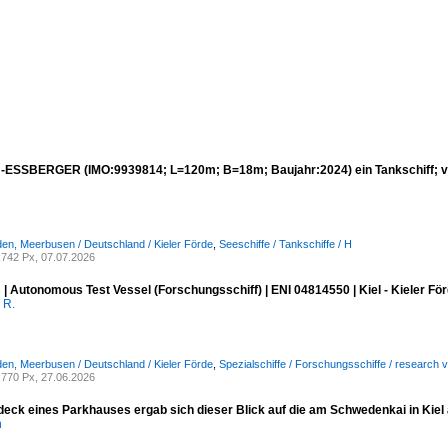
ESSBERGER (IMO:9939814; L=120m; B=18m; Baujahr:2024) ein Tankschiff; v
den, Meerbusen / Deutschland / Kieler Förde
,
Seeschiffe / Tankschiffe / H
742 Px, 07.07.2026
 Autonomous Test Vessel (Forschungsschiff) | ENI 04814550 | Kiel - Kieler För
 R.
den, Meerbusen / Deutschland / Kieler Förde
,
Spezialschiffe / Forschungsschiffe / research 
770 Px, 27.06.2026
eck eines Parkhauses ergab sich dieser Blick auf die am Schwedenkai in Kiel
n