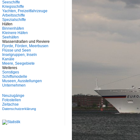
Seeschiffe
Kriegsschiffe
Yachten, Freizeitfahrzeuge
Arbeitsschiffe
Spezialschiffe
Häfen
Binnenhäfen
Kleinere Häfen
Seehäfen
Wasserstraßen und Reviere
Fjorde, Förden, Meerbusen
Flüsse und Seen
Inselgruppen, Inseln
Kanäle
Meere, Seegebiete
Weiteres
Sonstiges
Schiffsmodelle
Museen, Ausstellungen
Unternehmen
Neuzugänge
Fotostellen
Zeitachse
Datenschutzerklärung