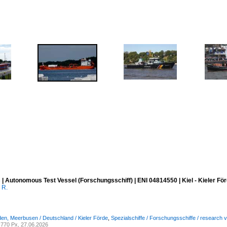
 Autonomous Test Vessel (Forschungsschiff) | ENI 04814550 | Kiel - Kieler För
 R.
den, Meerbusen / Deutschland / Kieler Förde
,
Spezialschiffe / Forschungsschiffe / research 
770 Px, 27.06.2026