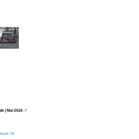
de | Mai 2026

vessel / W