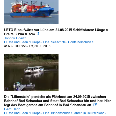
LETO Elbaufwärts vor Lühe am 21.08.2015 Schiffsdaten: Länge ×
Breite: 219m × 32m

Johnny Goertz
Flüsse und Seen / Europa / Elbe
,
Seeschiffe / Containerschiffe / L
632 1000x562 Px, 30.09.2015

Die "Lilienstein" pendelte als Fährboot am 24.09.2015 zwischen
Bahnhof Bad Schandau und Stadt Bad Schandau hin und her. Hier
legt das Boot gerade am Bahnhof in Bad Schandau an.

Gerd Hahn
Flüsse und Seen / Europa / Elbe
,
Binnenschiffe / Fähren in Deutschland /