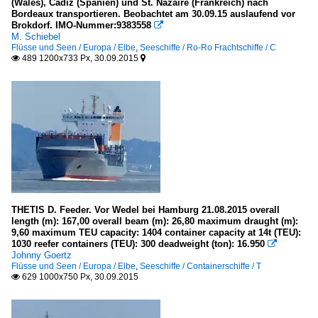
(Wales), Cadiz (Spanien) und St. Nazaire (Frankreich) nach
Bordeaux transportieren. Beobachtet am 30.09.15 auslaufend vor
Brokdorf. IMO-Nummer:9383558

M. Schiebel
Flüsse und Seen / Europa / Elbe
,
Seeschiffe / Ro-Ro Frachtschiffe / C
489 1200x733 Px, 30.09.2015


THETIS D. Feeder. Vor Wedel bei Hamburg 21.08.2015 overall
length (m): 167,00 overall beam (m): 26,80 maximum draught (m):
9,60 maximum TEU capacity: 1404 container capacity at 14t (TEU):
1030 reefer containers (TEU): 300 deadweight (ton): 16.950

Johnny Goertz
Flüsse und Seen / Europa / Elbe
,
Seeschiffe / Containerschiffe / T
629 1000x750 Px, 30.09.2015
