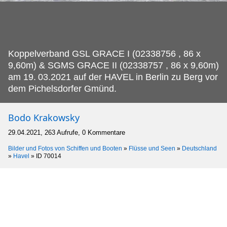
Koppelverband GSL GRACE I (02338756 , 86 x
9,60m) & SGMS GRACE II (02338757 , 86 x 9,60m)
am 19.
03.2021 auf der HAVEL in Berlin zu Berg vor
dem Pichelsdorfer Gmünd.
Bodo Krakowsky
29.04.2021, 263 Aufrufe, 0 Kommentare
Bilder und Fotos von Schiffen und Booten
»
Flüsse und Seen
»
Deutschland
»
Havel
»
ID 70014