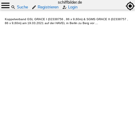
schiffbilder.de
Suche
Registrieren
Login
Koppelverband GSL GRACE I (02338756 , 86 x 9,60m) & SGMS GRACE II (02338757 ,
86 x 9,60m) am 19.03.2021 auf der HAVEL in Berlin zu Berg vor ...