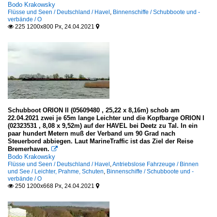
Bodo Krakowsky
Flüsse und Seen / Deutschland / Havel
,
Binnenschiffe / Schubboote und -
verbände / O
225 1200x800 Px, 24.04.2021


Schubboot ORION II (05609480 , 25,22 x 8,16m) schob am
22.04.2021 zwei je 65m lange Leichter und die Kopfbarge ORION I
(02323531 , 8,08 x 9,52m) auf der HAVEL bei Deetz zu Tal. In ein
paar hundert Metern muß der Verband um 90 Grad nach
Steuerbord abbiegen. Laut MarineTraffic ist das Ziel der Reise
Bremerhaven.

Bodo Krakowsky
Flüsse und Seen / Deutschland / Havel
,
Antriebslose Fahrzeuge / Binnen
und See / Leichter, Prahme, Schuten
,
Binnenschiffe / Schubboote und -
verbände / O
250 1200x668 Px, 24.04.2021

