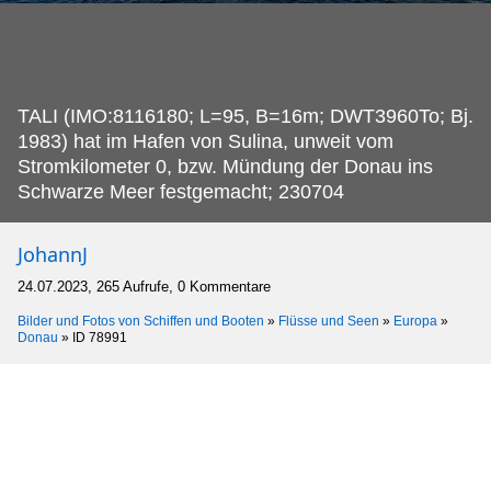
TALI (IMO:8116180; L=95, B=16m; DWT3960To; Bj.
1983) hat im Hafen von Sulina, unweit vom
Stromkilometer 0, bzw. Mündung der Donau ins
Schwarze Meer festgemacht; 230704
JohannJ
24.07.2023, 265 Aufrufe, 0 Kommentare
Bilder und Fotos von Schiffen und Booten
»
Flüsse und Seen
»
Europa
»
Donau
»
ID 78991