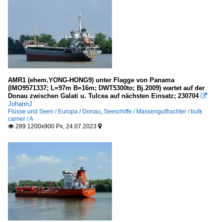
AMR1 (ehem.YONG-HONG9) unter Flagge von Panama
(IMO9571337; L=97m B=16m; DWT5300to; Bj.2009) wartet auf der
Donau zwischen Galati u. Tulcea auf nächsten Einsatz; 230704

JohannJ
Flüsse und Seen / Europa / Donau
,
Seeschiffe / Massengutfrachter / bulk
carrier / A
289 1200x900 Px, 24.07.2023

