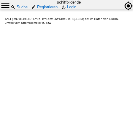
schiffbilder.de
Suche
Registrieren
Login
TALI (IMO:8116180; L=95, B=16m; DWT3960To; Bj.1983) hat im Hafen von Sulina,
unweit vom Stromkilometer 0, bzw