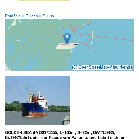
România > Tulcea > Sulina
(C) OpenStreetMap-Mitwirkende
GOLDEN-SEA (IMO9173355; L=135m; B=22m; DWT15962t;
Bj.1997)fährt unter der Flagge von Panama, und bahnt sich im