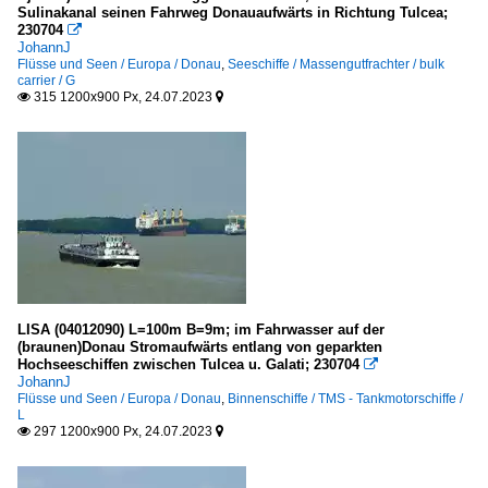
Sulinakanal seinen Fahrweg Donauaufwärts in Richtung Tulcea;
230704

JohannJ
Flüsse und Seen / Europa / Donau
,
Seeschiffe / Massengutfrachter / bulk
carrier / G
315 1200x900 Px, 24.07.2023


LISA (04012090) L=100m B=9m; im Fahrwasser auf der
(braunen)Donau Stromaufwärts entlang von geparkten
Hochseeschiffen zwischen Tulcea u. Galati; 230704

JohannJ
Flüsse und Seen / Europa / Donau
,
Binnenschiffe / TMS - Tankmotorschiffe /
L
297 1200x900 Px, 24.07.2023

