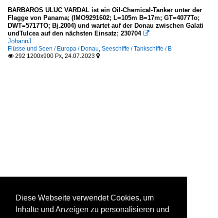
BARBAROS ULUC VARDAL ist ein Oil-Chemical-Tanker unter der
Flagge von Panama; (IMO9291602; L=105m B=17m; GT=4077To;
DWT=5717TO; Bj.2004) und wartet auf der Donau zwischen Galati
undTulcea auf den nächsten Einsatz; 230704

JohannJ
Flüsse und Seen / Europa / Donau
,
Seeschiffe / Tankschiffe / B
292 1200x900 Px, 24.07.2023


Diese Webseite verwendet Cookies, um
Inhalte und Anzeigen zu personalisieren und