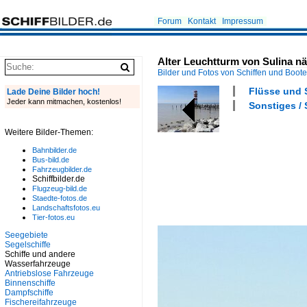
Forum
Kontakt
Impressum
Alter Leuchtturm von Sulina n
Bilder und Fotos von Schiffen und Boot
Flüsse und 
Lade Deine Bilder hoch!
Jeder kann mitmachen, kostenlos!
Sonstiges / 
Weitere Bilder-Themen:
Bahnbilder.de
Bus-bild.de
Fahrzeugbilder.de
Schiffbilder.de
Flugzeug-bild.de
Staedte-fotos.de
Landschaftsfotos.eu
Tier-fotos.eu
Seegebiete
Segelschiffe
Schiffe und andere
Wasserfahrzeuge
Antriebslose Fahrzeuge
Binnenschiffe
Dampfschiffe
Fischereifahrzeuge