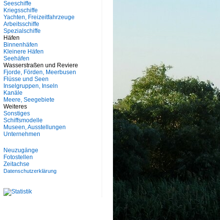
Seeschiffe
Kriegsschiffe
Yachten, Freizeitfahrzeuge
Arbeitsschiffe
Spezialschiffe
Häfen
Binnenhäfen
Kleinere Häfen
Seehäfen
Wasserstraßen und Reviere
Fjorde, Förden, Meerbusen
Flüsse und Seen
Inselgruppen, Inseln
Kanäle
Meere, Seegebiete
Weiteres
Sonstiges
Schiffsmodelle
Museen, Ausstellungen
Unternehmen
Neuzugänge
Fotostellen
Zeitachse
Datenschutzerklärung