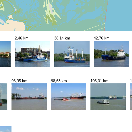
2,46 km
38,14 km
42,76 km
96,95 km
98,63 km
105,01 km
1