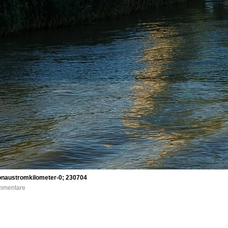
Donaustromkilometer-0; 230704
ommentare