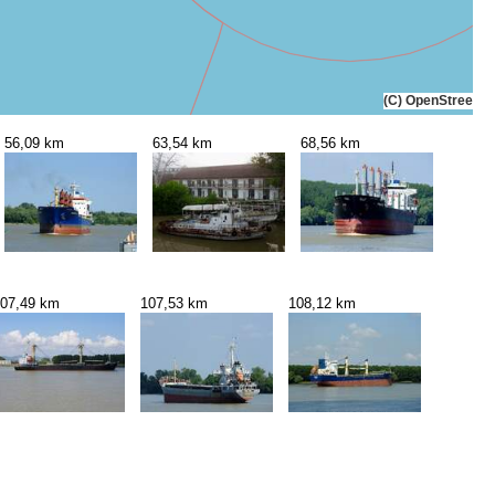
(C) OpenStreetMa
56,09 km
63,54 km
68,56 km
07,49 km
107,53 km
108,12 km