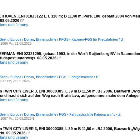
ETHOVEN, ENI 01823122 L, L 110 m; B 11,40 m, Pers. 180, gebaut 2004 von Meus
08.05.2026

ans und Jeanny
Seen / Europa / Donau
,
Binnenschiffe / KFGS - Kabinen-FGS für Kreuzfahrten / B
1066 Px, 21.05.2026
ERMAN ENI 02321295; gebaut 1993, in der Werft Ruijtenberg BV in Raamsdonks
Budapest unterwegs. 08.05.2026

ans und Jeanny
Seen / Europa / Donau
,
Binnenschiffe / FGS - Fahrgastschiffe / D
637 Px, 21.05.2026
 TWIN CITY LINER 3, ENI 30000385, L 39 m B 11,50 m, BJ 2006, Bauwerft „Wight
und macht sich auf den Weg nach Bratislava, aufgenommen nahe dem Anleger 
ans und Jeanny
Seen / Europa / Donau
,
Binnenschiffe / FGS - Fahrgastschiffe Katamaran / L - Z
1067 Px, 20.05.2026

 TWIN CITY LINER 3, ENI 30000385, L 39 m B 11,50 m, BJ 2006, Bauwerft „Wight
ht. 09.05.2026

ans und Jeanny