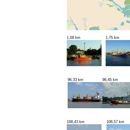
1,09 km
1,75 km
96,33 km
96,45 km
108,43 km
108,57 km