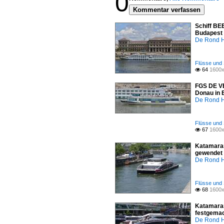
0
Kommentar verfassen
Schiff BE
Budapest 
De Rond H
Flüsse und 
64
1600x

FGS DE VE
Donau in 
De Rond H
Flüsse und 
67
1600x

Katamaran
gewendet 
De Rond H
Flüsse und 
68
1600x

Katamaran
festgemac
De Rond H