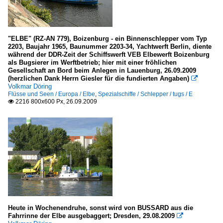
"ELBE" (RZ-AN 779), Boizenburg - ein Binnenschlepper vom Typ
2203, Baujahr 1965, Baunummer 2203-34, Yachtwerft Berlin, diente
während der DDR-Zeit der Schiffswerft VEB Elbewerft Boizenburg
als Bugsierer im Werftbetrieb; hier mit einer fröhlichen
Gesellschaft an Bord beim Anlegen in Lauenburg, 26.09.2009
(herzlichen Dank Herrn Giesler für die fundierten Angaben)

Volkmar Döring
Flüsse und Seen / Europa / Elbe
,
Spezialschiffe / Schlepper / tugs / E
2216 800x600 Px, 26.09.2009

Heute in Wochenendruhe, sonst wird von BUSSARD aus die
Fahrrinne der Elbe ausgebaggert; Dresden, 29.08.2009
