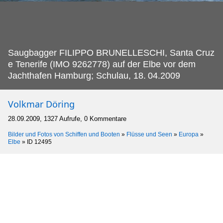
Saugbagger FILIPPO BRUNELLESCHI, Santa Cruz
e Tenerife (IMO 9262778) auf der Elbe vor dem
Jachthafen Hamburg; Schulau, 18.
04.2009
Volkmar Döring
28.09.2009, 1327 Aufrufe, 0 Kommentare
Bilder und Fotos von Schiffen und Booten
»
Flüsse und Seen
»
Europa
»
Elbe
»
ID 12495