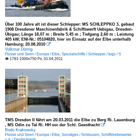
Über 100 Jahre alt ist dieser Schlepper: MS SCHLEPPKO 3, gebaut
1908 Dresdener Maschinenfabrik & Schiffswerft Uebigau, Dresden-
Übigau; Länge 18,07 m ; Breite 5,45 m ; Tiefgang 2,60 m ; Leistung
405 kW; ENI-Nr.: 05104820, hier im Einsatz auf der Elbe unterhalb
Hamburg; 20.08.2010

Volkmar Döring
Flüsse und Seen / Europa / Elbe
,
Spezialschiffe / Schlepper / tugs / S
1783 1000x750 Px, 01.04.2011

TMS Dresden II fährt am 20.03.2011 die Elbe zu Berg Ri. Lauenburg
, MS Odin zu Tal Ri. HH vor der Schl. Geesthacht

Bodo Krakowsky
Flüsse und Seen / Europa / Elbe
,
Sonstiges / Schleusen, Schiffshebewerke
u.ä. / Deutschland