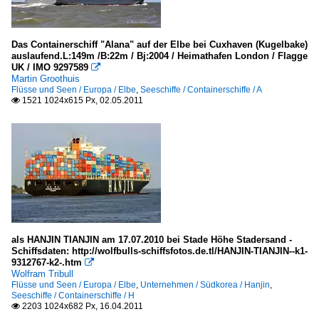
Das Containerschiff "Alana" auf der Elbe bei Cuxhaven (Kugelbake)
auslaufend.L:149m /B:22m / Bj:2004 / Heimathafen London / Flagge
UK / IMO 9297589

Martin Groothuis
Flüsse und Seen / Europa / Elbe
,
Seeschiffe / Containerschiffe / A
1521 1024x615 Px, 02.05.2011

als HANJIN TIANJIN am 17.07.2010 bei Stade Höhe Stadersand -
Schiffsdaten: http://wolfbulls-schiffsfotos.de.tl/HANJIN-TIANJIN--k1-
9312767-k2-.htm

Wolfram Tribull
Flüsse und Seen / Europa / Elbe
,
Unternehmen / Südkorea / Hanjin
,
Seeschiffe / Containerschiffe / H
2203 1024x682 Px, 16.04.2011
