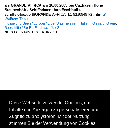
als GRANDE AFRICA am 16.08.2009 bei Cuxhaven Höhe
Steubenhöft - Schiffsdaten: http://wolfbulls-
schiffsfotos.de.tl/GRANDE-AFRICA--k1-9130949-k2-.htm

Wolfram Tribull
Flüsse und Seen / Europa / Elbe
,
Unternehmen / Italien / Grimaldi Group
,
Seeschiffe / Ro-Ro Frachtschiffe / G
1803 1024x681 Px, 16.04.2011

Diese Webseite verwendet Cookies, um
Inhalte und Anzeigen zu personalisieren und
Zugriffe zu analysieren. Mit der Nutzung
stimmen Sie der Verwendung von Cookies