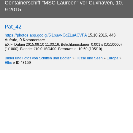
Containerschiff "MSC Laureen" vor Cuxhaven, 10.
9.2015
Pat_42
https://photos.app.goo.gl/5i1buwxCdZLuACVPA
15.10.2016, 443
Aufrufe, 0 Kommentare
EXIF: Datum 2015:09:10 11:33:16, Belichtungsdauer: 0.001 s (10/10000)
(1/1000), Blende: f/10.0, ISO400, Brennweite: 10.50 (105/10)
Bilder und Fotos von Schiffen und Booten
»
Flüsse und Seen
»
Europa
»
Elbe
»
ID 48159