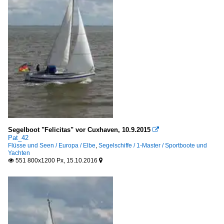
Segelboot "Felicitas" vor Cuxhaven, 10.9.2015

Pat_42
Flüsse und Seen / Europa / Elbe
,
Segelschiffe / 1-Master / Sportboote und
Yachten
551 800x1200 Px, 15.10.2016

