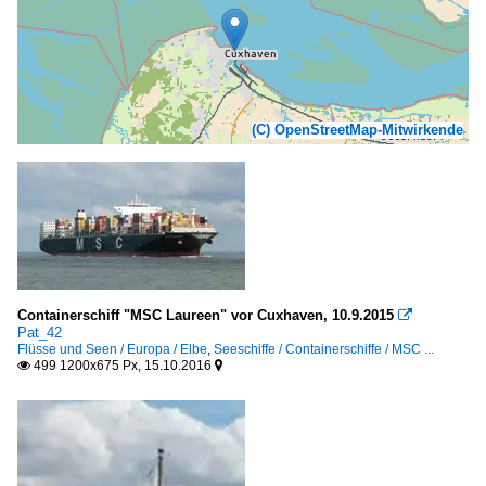
(C) OpenStreetMap-Mitwirkende
Containerschiff "MSC Laureen" vor Cuxhaven, 10.9.2015

Pat_42
Flüsse und Seen / Europa / Elbe
,
Seeschiffe / Containerschiffe / MSC ...
499 1200x675 Px, 15.10.2016

