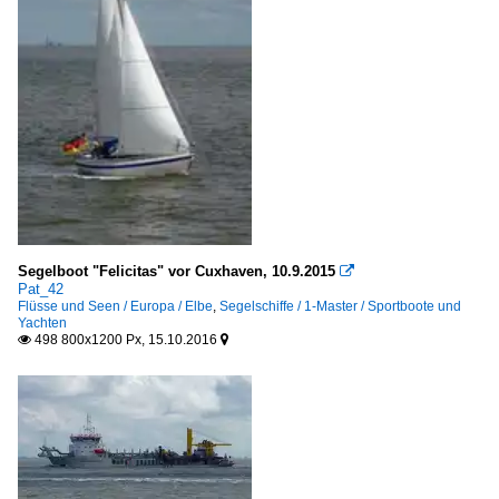
Segelboot "Felicitas" vor Cuxhaven, 10.9.2015

Pat_42
Flüsse und Seen / Europa / Elbe
,
Segelschiffe / 1-Master / Sportboote und
Yachten
498 800x1200 Px, 15.10.2016

