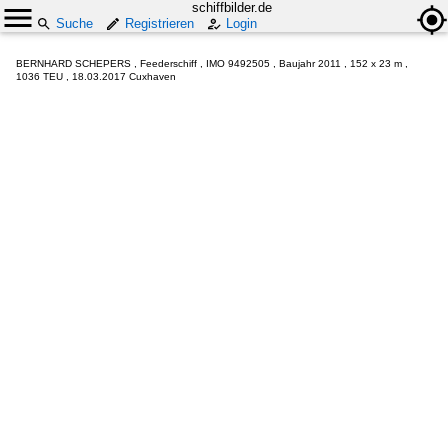
schiffbilder.de
Suche
Registrieren
Login
BERNHARD SCHEPERS , Feederschiff , IMO 9492505 , Baujahr 2011 , 152 x 23 m ,
1036 TEU , 18.03.2017 Cuxhaven