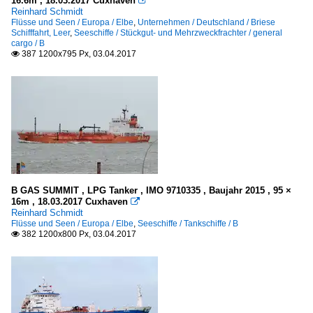
16.6m , 18.03.2017 Cuxhaven

Reinhard Schmidt
Flüsse und Seen / Europa / Elbe
,
Unternehmen / Deutschland / Briese
Schifffahrt, Leer
,
Seeschiffe / Stückgut- und Mehrzweckfrachter / general
cargo / B
387 1200x795 Px, 03.04.2017

B GAS SUMMIT , LPG Tanker , IMO 9710335 , Baujahr 2015 , 95 ×
16m , 18.03.2017 Cuxhaven

Reinhard Schmidt
Flüsse und Seen / Europa / Elbe
,
Seeschiffe / Tankschiffe / B
382 1200x800 Px, 03.04.2017
