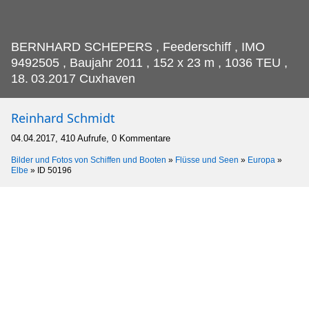
BERNHARD SCHEPERS , Feederschiff , IMO
9492505 , Baujahr 2011 , 152 x 23 m , 1036 TEU ,
18.
03.2017 Cuxhaven
Reinhard Schmidt
04.04.2017, 410 Aufrufe, 0 Kommentare
Bilder und Fotos von Schiffen und Booten
»
Flüsse und Seen
»
Europa
»
Elbe
»
ID 50196