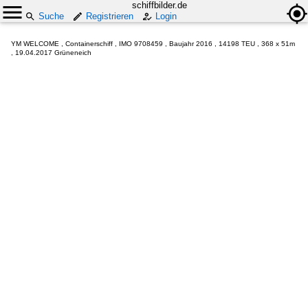
schiffbilder.de
Suche
Registrieren
Login
YM WELCOME , Containerschiff , IMO 9708459 , Baujahr 2016 , 14198 TEU , 368 x 51m
, 19.04.2017 Grüneneich