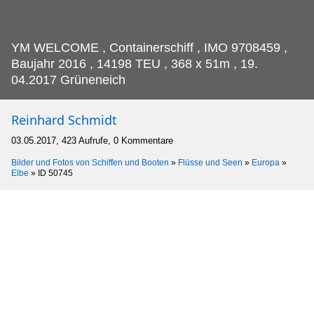
YM WELCOME , Containerschiff , IMO 9708459 ,
Baujahr 2016 , 14198 TEU , 368 x 51m , 19.
04.2017 Grüneneich
Reinhard Schmidt
03.05.2017, 423 Aufrufe, 0 Kommentare
Bilder und Fotos von Schiffen und Booten
»
Flüsse und Seen
»
Europa
»
Elbe
»
ID 50745