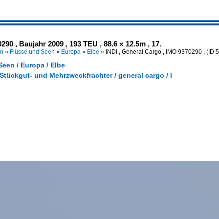
290 , Baujahr 2009 , 193 TEU , 88.6 × 12.5m , 17.
en
»
Flüsse und Seen
»
Europa
»
Elbe
»
INDI , General Cargo , IMO 9370290 ,
(ID 
een / Europa / Elbe
 Stückgut- und Mehrzweckfrachter / general cargo / I