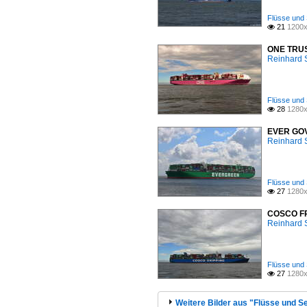
Flüsse und 
21
1200x

ONE TRUST
Reinhard 
Flüsse und 
28
1280x

EVER GOVE
Reinhard 
Flüsse und 
27
1280x

COSCO FRA
Reinhard 
Flüsse und 
27
1280x

Weitere Bilder aus "Flüsse und Se