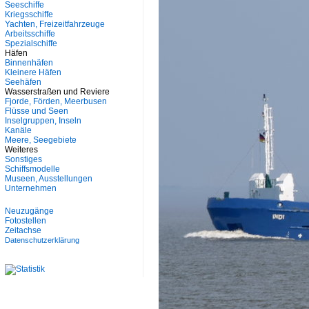
Seeschiffe
Kriegsschiffe
Yachten, Freizeitfahrzeuge
Arbeitsschiffe
Spezialschiffe
Häfen
Binnenhäfen
Kleinere Häfen
Seehäfen
Wasserstraßen und Reviere
Fjorde, Förden, Meerbusen
Flüsse und Seen
Inselgruppen, Inseln
Kanäle
Meere, Seegebiete
Weiteres
Sonstiges
Schiffsmodelle
Museen, Ausstellungen
Unternehmen
Neuzugänge
Fotostellen
Zeitachse
Datenschutzerklärung