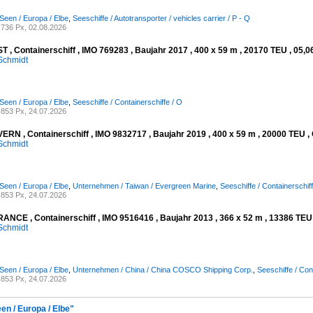
Seen / Europa / Elbe
,
Seeschiffe / Autotransporter / vehicles carrier / P - Q
736 Px, 02.08.2026
 , Containerschiff , IMO 769283 , Baujahr 2017 , 400 x 59 m , 20170 TEU , 05,0
Schmidt
Seen / Europa / Elbe
,
Seeschiffe / Containerschiffe / O
853 Px, 24.07.2026
RN , Containerschiff , IMO 9832717 , Baujahr 2019 , 400 x 59 m , 20000 TEU , 
Schmidt
Seen / Europa / Elbe
,
Unternehmen / Taiwan / Evergreen Marine
,
Seeschiffe / Containerschiff
853 Px, 24.07.2026
NCE , Containerschiff , IMO 9516416 , Baujahr 2013 , 366 x 52 m , 13386 TEU ,
Schmidt
Seen / Europa / Elbe
,
Unternehmen / China / China COSCO Shipping Corp.
,
Seeschiffe / Con
853 Px, 24.07.2026
en / Europa / Elbe"