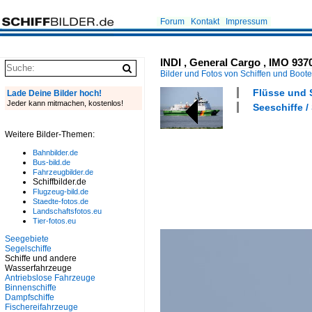
Forum
Kontakt
Impressum
INDI , General Cargo , IMO 9370
Bilder und Fotos von Schiffen und Boot
Flüsse und S
Lade Deine Bilder hoch!
Jeder kann mitmachen, kostenlos!
Seeschiffe /
Weitere Bilder-Themen:
Bahnbilder.de
Bus-bild.de
Fahrzeugbilder.de
Schiffbilder.de
Flugzeug-bild.de
Staedte-fotos.de
Landschaftsfotos.eu
Tier-fotos.eu
Seegebiete
Segelschiffe
Schiffe und andere
Wasserfahrzeuge
Antriebslose Fahrzeuge
Binnenschiffe
Dampfschiffe
Fischereifahrzeuge