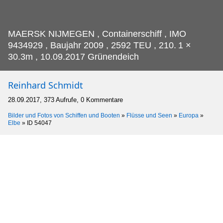
MAERSK NIJMEGEN , Containerschiff , IMO
9434929 , Baujahr 2009 , 2592 TEU , 210.
1 ×
30.3m , 10.09.2017 Grünendeich
Reinhard Schmidt
28.09.2017, 373 Aufrufe, 0 Kommentare
Bilder und Fotos von Schiffen und Booten
»
Flüsse und Seen
»
Europa
»
Elbe
»
ID 54047