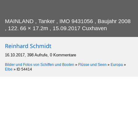
MAINLAND , Tanker , IMO 9431056 , Baujahr 2008
, 122.
66 × 17.2m , 15.09.2017 Cuxhaven
Reinhard Schmidt
16.10.2017, 398 Aufrufe, 0 Kommentare
Bilder und Fotos von Schiffen und Booten
»
Flüsse und Seen
»
Europa
»
Elbe
»
ID 54414