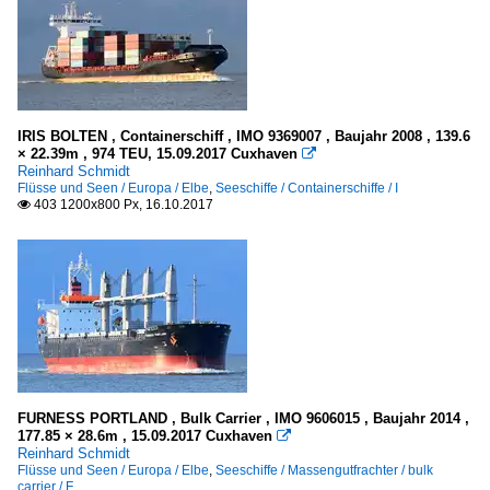
IRIS BOLTEN , Containerschiff , IMO 9369007 , Baujahr 2008 , 139.6
× 22.39m , 974 TEU, 15.09.2017 Cuxhaven

Reinhard Schmidt
Flüsse und Seen / Europa / Elbe
,
Seeschiffe / Containerschiffe / I
403 1200x800 Px, 16.10.2017

FURNESS PORTLAND , Bulk Carrier , IMO 9606015 , Baujahr 2014 ,
177.85 × 28.6m , 15.09.2017 Cuxhaven

Reinhard Schmidt
Flüsse und Seen / Europa / Elbe
,
Seeschiffe / Massengutfrachter / bulk
carrier / F