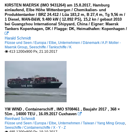
KIRSTEN MAERSK (IMO 9431264) am 15.8.2017, Hamburg
einlaufend, Elbe Höhe Wittenbergen / Chemikalien- und
Produktentanker / BRZ 24.412 / Lüa 183,2 m, B 27,4 m, Tg 9,56 m /
1 Diesel, MAN-B&W, 9.480 kW ( 12.892 PS), 15,2 kn / gebaut 2010
bei Guangzhou International Shipyard, China / Eigner: Maersk
Tankers Kopenhagen, DK / Flagge: DK, Heimathafen: Kopenhagen /

Harald Schmidt
Flüsse und Seen / Europa / Elbe
,
Unternehmen / Dänemark / A.P. Moller -
Maersk Group
,
Seeschiffe / Tankschiffe / K
413 1200x900 Px, 21.10.2017

YM WIND , Containerschiff , IMO 9708461 , Baujahr 2017 , 368 ×
51m , 14000 TEU , 16.09.2017 Cuxhaven

Reinhard Schmidt
Flüsse und Seen / Europa / Elbe
,
Unternehmen / Taiwan / Yang Ming Group
,
Seeschiffe / Containerschiffe / X - Y - Z
485 1200x800 Px, 19.10.2017
