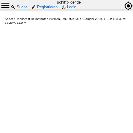
schiffbilder.de
Suche
Registrieren
Login
Seacod Tankschiff Heimathafen Bremen. IMO: 9352315, Baujahr 2006, L,B,T; 188,33m,
32,20m, 11,0 m