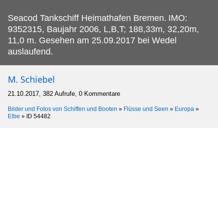
Seacod Tankschiff Heimathafen Bremen.
IMO:
9352315, Baujahr 2006, L,B,T; 188,33m, 32,20m,
11,0 m. Gesehen am 25.09.2017 bei Wedel
auslaufend.
M. Schiebel
21.10.2017, 382 Aufrufe, 0 Kommentare
Bilder und Fotos von Schiffen und Booten
»
Flüsse und Seen
»
Europa
»
Elbe
»
ID 54482