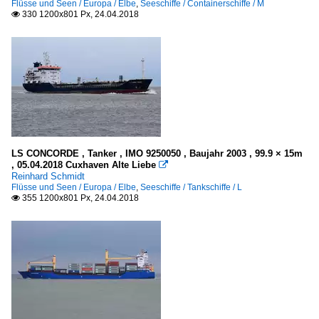
Flüsse und Seen / Europa / Elbe
,
Seeschiffe / Containerschiffe / M
330 1200x801 Px, 24.04.2018

LS CONCORDE , Tanker , IMO 9250050 , Baujahr 2003 , 99.9 × 15m
, 05.04.2018 Cuxhaven Alte Liebe

Reinhard Schmidt
Flüsse und Seen / Europa / Elbe
,
Seeschiffe / Tankschiffe / L
355 1200x801 Px, 24.04.2018
