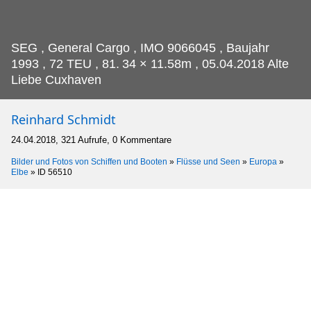
SEG , General Cargo , IMO 9066045 , Baujahr
1993 , 72 TEU , 81.
34 × 11.58m , 05.04.2018 Alte
Liebe Cuxhaven
Reinhard Schmidt
24.04.2018, 321 Aufrufe, 0 Kommentare
Bilder und Fotos von Schiffen und Booten
»
Flüsse und Seen
»
Europa
»
Elbe
»
ID 56510