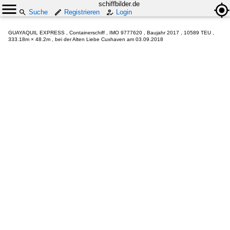
schiffbilder.de
Suche
Registrieren
Login
GUAYAQUIL EXPRESS , Containerschiff , IMO 9777620 , Baujahr 2017 , 10589 TEU ,
333.18m × 48.2m , bei der Alten Liebe Cuxhaven am 03.09.2018