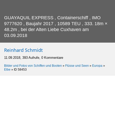
GUAYAQUIL EXPRESS , Containerschiff , IMO
9777620 , Baujahr 2017 , 10589 TEU , 333.
18m ×
48.2m , bei der Alten Liebe Cuxhaven am
03.09.2018
Reinhard Schmidt
11.09.2018, 393 Aufrufe, 0 Kommentare
Bilder und Fotos von Schiffen und Booten
»
Flüsse und Seen
»
Europa
»
Elbe
»
ID 58453