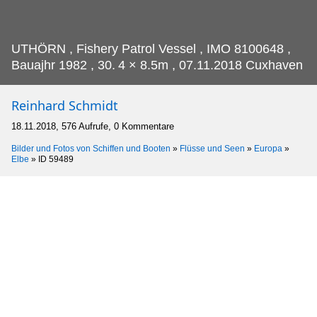
UTHÖRN , Fishery Patrol Vessel , IMO 8100648 ,
Bauajhr 1982 , 30.
4 × 8.5m , 07.11.2018 Cuxhaven
Reinhard Schmidt
18.11.2018, 576 Aufrufe, 0 Kommentare
Bilder und Fotos von Schiffen und Booten
»
Flüsse und Seen
»
Europa
»
Elbe
»
ID 59489