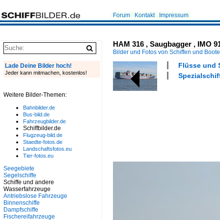
Forum
Kontakt
Impressum
HAM 316 , Saugbagger , IMO 916
Bilder und Fotos von Schiffen und Boot
Flüsse und S
Lade Deine Bilder hoch!
Jeder kann mitmachen, kostenlos!
Spezialschif
Weitere Bilder-Themen:
Bahnbilder.de
Bus-bild.de
Fahrzeugbilder.de
Schiffbilder.de
Flugzeug-bild.de
Staedte-fotos.de
Landschaftsfotos.eu
Tier-fotos.eu
Seegebiete
Segelschiffe
Schiffe und andere
Wasserfahrzeuge
Antriebslose Fahrzeuge
Binnenschiffe
Dampfschiffe
Fischereifahrzeuge