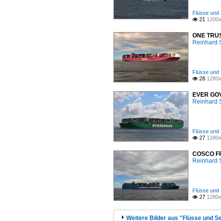
Flüsse und 
21
1200x

ONE TRUST
Reinhard 
Flüsse und 
28
1280x

EVER GOVE
Reinhard 
Flüsse und 
27
1280x

COSCO FRA
Reinhard 
Flüsse und 
27
1280x

Weitere Bilder aus "Flüsse und Se