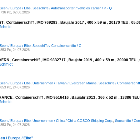
Seen / Europa / Elbe
,
Seeschiffe / Autotransporter / vehicles carrier / P - Q
736 Px, 02.08.2026
 , Containerschiff , IMO 769283 , Baujahr 2017 , 400 x 59 m , 20170 TEU , 05,0
Schmidt
Seen / Europa / Elbe
,
Seeschiffe / Containerschiffe / O
853 Px, 24.07.2026
RN , Containerschiff , IMO 9832717 , Baujahr 2019 , 400 x 59 m , 20000 TEU , 
Schmidt
Seen / Europa / Elbe
,
Unternehmen / Taiwan / Evergreen Marine
,
Seeschiffe / Containerschiff
853 Px, 24.07.2026
NCE , Containerschiff , IMO 9516416 , Baujahr 2013 , 366 x 52 m , 13386 TEU ,
Schmidt
Seen / Europa / Elbe
,
Unternehmen / China / China COSCO Shipping Corp.
,
Seeschiffe / Con
853 Px, 24.07.2026
en / Europa / Elbe"