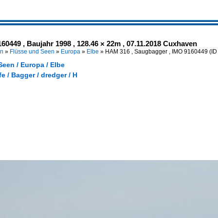
0449 , Baujahr 1998 , 128.46 × 22m , 07.11.2018 Cuxhaven
en
»
Flüsse und Seen
»
Europa
»
Elbe
»
HAM 316 , Saugbagger , IMO 9160449
(ID
een / Europa / Elbe
fe / Bagger / dredger / H