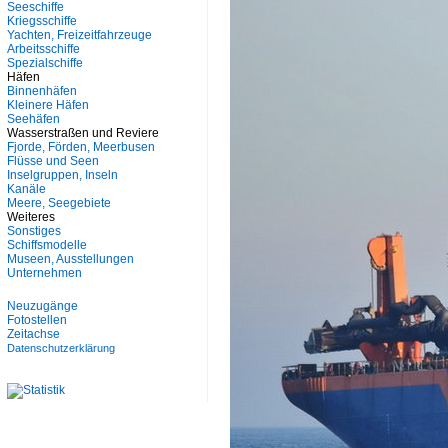
Seeschiffe
Kriegsschiffe
Yachten, Freizeitfahrzeuge
Arbeitsschiffe
Spezialschiffe
Häfen
Binnenhäfen
Kleinere Häfen
Seehäfen
Wasserstraßen und Reviere
Fjorde, Förden, Meerbusen
Flüsse und Seen
Inselgruppen, Inseln
Kanäle
Meere, Seegebiete
Weiteres
Sonstiges
Schiffsmodelle
Museen, Ausstellungen
Unternehmen
Neuzugänge
Fotostellen
Zeitachse
Datenschutzerklärung