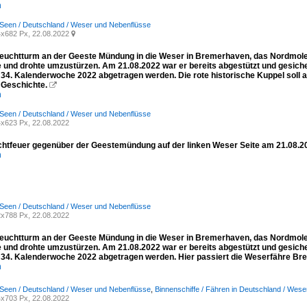
n
Seen / Deutschland / Weser und Nebenflüsse
x682 Px, 22.08.2022

Leuchtturm an der Geeste Mündung in die Weser in Bremerhaven, das Nordmolen
 und drohte umzustürzen. Am 21.08.2022 war er bereits abgestützt und gesicher
 34. Kalenderwoche 2022 abgetragen werden. Die rote historische Kuppel soll a
 Geschichte.

n
Seen / Deutschland / Weser und Nebenflüsse
x623 Px, 22.08.2022
chtfeuer gegenüber der Geestemündung auf der linken Weser Seite am 21.08.2
n
Seen / Deutschland / Weser und Nebenflüsse
x788 Px, 22.08.2022
Leuchtturm an der Geeste Mündung in die Weser in Bremerhaven, das Nordmolen
 und drohte umzustürzen. Am 21.08.2022 war er bereits abgestützt und gesicher
r 34. Kalenderwoche 2022 abgetragen werden. Hier passiert die Weserfähre Br
n
Seen / Deutschland / Weser und Nebenflüsse
,
Binnenschiffe / Fähren in Deutschland / Wese
x703 Px, 22.08.2022