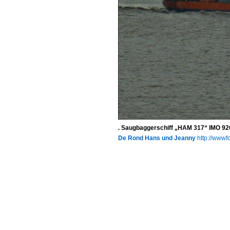
. Saugbaggerschiff „HAM 317“ IMO 920
De Rond Hans und Jeanny
http://wwwfo