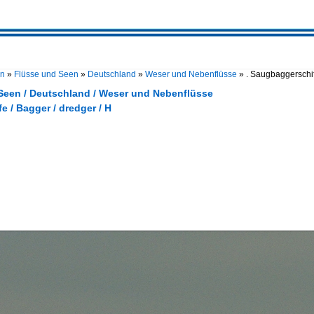
en
»
Flüsse und Seen
»
Deutschland
»
Weser und Nebenflüsse
»
. Saugbaggerschi
Seen / Deutschland / Weser und Nebenflüsse
fe / Bagger / dredger / H