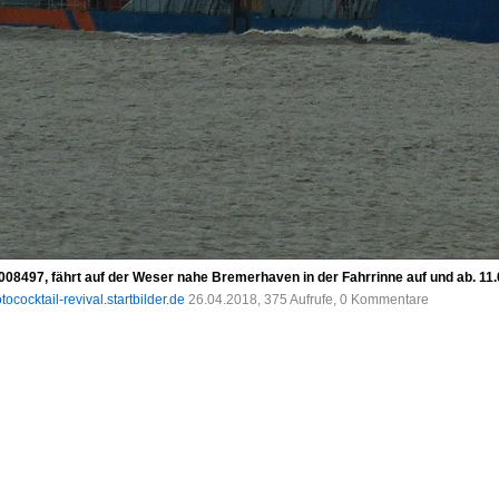
08497, fährt auf der Weser nahe Bremerhaven in der Fahrrinne auf und ab. 11
tococktail-revival.startbilder.de
26.04.2018, 375 Aufrufe, 0 Kommentare