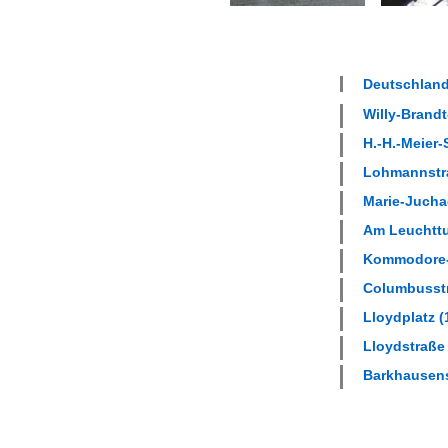
Deutschland
Willy-Brandt-
H.-H.-Meier-
Lohmannstra
Marie-Juchac
Am Leuchttu
Kommodore-Z
Columbusstr
Lloydplatz (
Lloydstraße 
Barkhausens