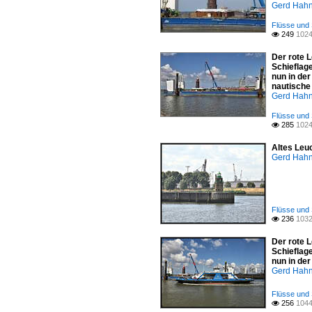
Gerd Hah
Flüsse und 
249
1024

Der rote 
Schieflage
nun in der
nautische
Gerd Hah
Flüsse und 
285
1024

Altes Leu
Gerd Hah
Flüsse und 
236
1032

Der rote 
Schieflage
nun in de
Gerd Hah
Flüsse und 
256
1044
