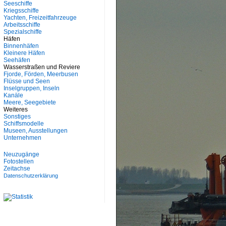
Seeschiffe
Kriegsschiffe
Yachten, Freizeitfahrzeuge
Arbeitsschiffe
Spezialschiffe
Häfen
Binnenhäfen
Kleinere Häfen
Seehäfen
Wasserstraßen und Reviere
Fjorde, Förden, Meerbusen
Flüsse und Seen
Inselgruppen, Inseln
Kanäle
Meere, Seegebiete
Weiteres
Sonstiges
Schiffsmodelle
Museen, Ausstellungen
Unternehmen
Neuzugänge
Fotostellen
Zeitachse
Datenschutzerklärung