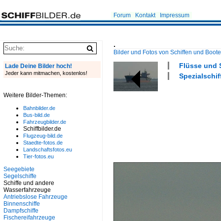
Forum
Kontakt
Impressum
.
Bilder und Fotos von Schiffen und Boot
Flüsse und 
Lade Deine Bilder hoch!
Jeder kann mitmachen, kostenlos!
Spezialschif
Weitere Bilder-Themen:
Bahnbilder.de
Bus-bild.de
Fahrzeugbilder.de
Schiffbilder.de
Flugzeug-bild.de
Staedte-fotos.de
Landschaftsfotos.eu
Tier-fotos.eu
Seegebiete
Segelschiffe
Schiffe und andere
Wasserfahrzeuge
Antriebslose Fahrzeuge
Binnenschiffe
Dampfschiffe
Fischereifahrzeuge