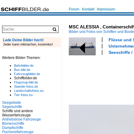
Forum
Kontakt
Impressum
MSC ALESSIA , Containerschiff 
Bilder und Fotos von Schiffen und Boot
Flüsse und S
Lade Deine Bilder hoch!
Jeder kann mitmachen, kostenlos!
Unternehmen
Seeschiffe /
Weitere Bilder-Themen:
Bahnbilder.de
Bus-bild.de
Fahrzeugbilder.de
Schiffbilder.de
Flugzeug-bild.de
Staedte-fotos.de
Landschaftsfotos.eu
Tier-fotos.eu
Seegebiete
Segelschiffe
Schiffe und andere
Wasserfahrzeuge
Antriebslose Fahrzeuge
Binnenschiffe
Dampfschiffe
Fischereifahrzeuge