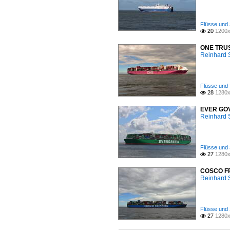
Flüsse und 
20
1200x

ONE TRUST
Reinhard 
Flüsse und 
28
1280x

EVER GOVE
Reinhard 
Flüsse und 
27
1280x

COSCO FRA
Reinhard 
Flüsse und 
27
1280x
