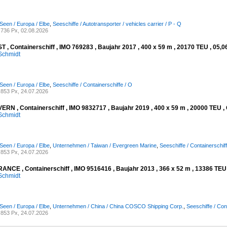
Seen / Europa / Elbe
,
Seeschiffe / Autotransporter / vehicles carrier / P - Q
736 Px, 02.08.2026
 , Containerschiff , IMO 769283 , Baujahr 2017 , 400 x 59 m , 20170 TEU , 05,0
Schmidt
Seen / Europa / Elbe
,
Seeschiffe / Containerschiffe / O
853 Px, 24.07.2026
RN , Containerschiff , IMO 9832717 , Baujahr 2019 , 400 x 59 m , 20000 TEU , 
Schmidt
Seen / Europa / Elbe
,
Unternehmen / Taiwan / Evergreen Marine
,
Seeschiffe / Containerschiff
853 Px, 24.07.2026
NCE , Containerschiff , IMO 9516416 , Baujahr 2013 , 366 x 52 m , 13386 TEU ,
Schmidt
Seen / Europa / Elbe
,
Unternehmen / China / China COSCO Shipping Corp.
,
Seeschiffe / Con
853 Px, 24.07.2026