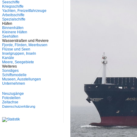
Seeschiffe
Kriegsschiffe
Yachten, Freizeitfahrzeuge
Arbeitsschiffe
Spezialschiffe
Häfen
Binnenhäfen
Kleinere Häfen
Seehäfen
Wasserstraßen und Reviere
Fjorde, Förden, Meerbusen
Flüsse und Seen
Inselgruppen, Inseln
Kanäle
Meere, Seegebiete
Weiteres
Sonstiges
Schiffsmodelle
Museen, Ausstellungen
Unternehmen
Neuzugänge
Fotostellen
Zeitachse
Datenschutzerklärung