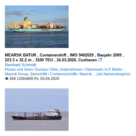
MEARSK BATUR , Containershiff , IMO 9402029 , Baujahr 2009 ,
223.3 x 32.2 m , 3100 TEU , 16.03.2020, Cuxhaven

Reinhard Schmidt
Flüsse und Seen / Europa / Elbe
,
Unternehmen / Dänemark / A.P. Moller -
Maersk Group
,
Seeschiffe / Containerschiffe / Maersk ... (als Namensbeginn)
358 1200x800 Px, 03.04.2020
