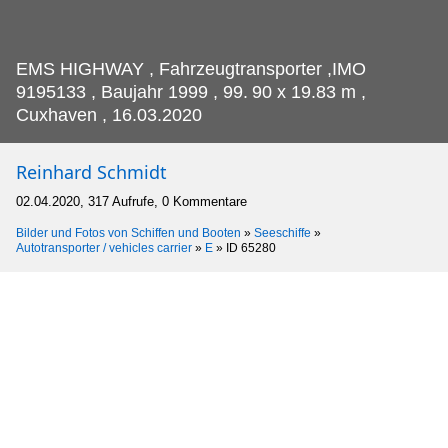
EMS HIGHWAY , Fahrzeugtransporter ,IMO
9195133 , Baujahr 1999 , 99.
90 x 19.83 m ,
Cuxhaven , 16.03.2020
Reinhard Schmidt
02.04.2020, 317 Aufrufe, 0 Kommentare
Bilder und Fotos von Schiffen und Booten
»
Seeschiffe
»
Autotransporter / vehicles carrier
»
E
»
ID 65280