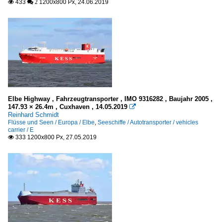
433
1200x800 Px, 24.06.2019

 2
Elbe Highway , Fahrzeugtransporter , IMO 9316282 , Baujahr 2005 ,
147.93 × 26.4m , Cuxhaven , 14.05.2019

Reinhard Schmidt
Flüsse und Seen / Europa / Elbe
,
Seeschiffe / Autotransporter / vehicles
carrier / E
333 1200x800 Px, 27.05.2019
