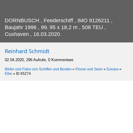
DORNBUSCH , Feederschiff , IMO 9126211 ,
Baujahr 1996 , 99.
95 x 18.2 m , 508 TEU ,
Cuxhaven , 16.03.2020
Reinhard Schmidt
02.04.2020, 296 Aufrufe, 0 Kommentare
Bilder und Fotos von Schiffen und Booten
»
Flüsse und Seen
»
Europa
»
Elbe
»
ID 65274