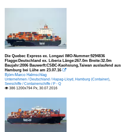
Die Quebec Express ex. Longavi IMO-Nummer:9294836
Flagge:Deutschland ex. Liberia Länge:267.0m Breite:32.0m
Baujahr:2006 Bauwerft:CSBC-Kaohsiung,Taiwan auslaufend aus
Hamburg bei Lühe am 23.07.16

Björn-Marco Halmschlag
Unternehmen / Deutschland / Hapag-Lloyd, Hamburg (Container)
,
Seeschiffe / Containerschiffe / P - Q
386 1200x794 Px, 30.07.2016
