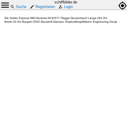
schiffbilder.de
Suche
Registrieren
Login
Die Dublin Express IMO-Nummer:9232577 Flagge:Deutschland Länge:281.0m
Breite:32.0m Baujahr:2002 Bauwerft:Daewoo Shipbuilding&Marine Engineering,Geoje ...