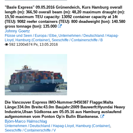
"Basle Express" 09.05.2016 Grünendeich, Kurs Hamburg overall
length (m): 366,50 overall beam (m): 48,20 maximum draught (m):
15,50 maximum TEU capacity: 13092 container capacity at 14t
(TEU): 9082 reefer containers (TEU): 800 deadweight (ton): 140.580
gross tonnage (ton): 135.000

Johnny Goertz
Flüsse und Seen / Europa / Elbe
,
Unternehmen / Deutschland / Hapag-
Lloyd, Hamburg (Container)
,
Seeschiffe / Containerschiffe / B
592 1200x674 Px, 13.05.2016

Die Vancouver Express IMO-Nummer:9450387 Flagge:Malta
Länge:334.0m Breite:43.0m Baujahr:2009 Bauwerft:Hyundai Heavy
Industrie,Ulsan Südkorea am 05.05.16 aus Hamburg auslaufend
aufgenommen vom Ponton Op'n Bulln Blankenese.

Björn-Marco Halmschlag
Unternehmen / Deutschland / Hapag-Lloyd, Hamburg (Container)
,
Seeschiffe / Containerschiffe / V