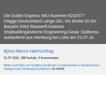
Die Dublin Express IMO-Nummer:9232577
Flagge:Deutschland Länge:281.
0m Breite:32.0m
Baujahr:2002 Bauwerft:Daewoo
Shipbuilding&Marine Engineering,Geoje Südkorea
auslaufend aus Hamburg bei Lühe am 23.07.16
Björn-Marco Halmschlag
31.07.2016, 388 Aufrufe, 0 Kommentare
Bilder und Fotos von Schiffen und Booten
»
Unternehmen
»
Deutschland
»
Hapag-Lloyd, Hamburg (Container)
»
ID 46846